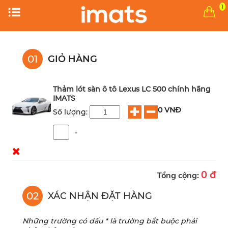
1
01
GIỎ HÀNG
Thảm lót sàn ô tô Lexus LC 500 chính hãng
IMATS
0 VNĐ
Số lượng:
-
0 đ
Tổng cộng:
02
XÁC NHẬN ĐẶT HÀNG
Những trường có dấu * là trường bắt buộc phải