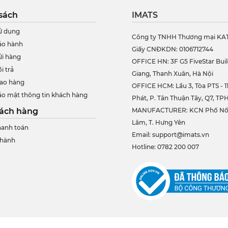
sách
IMATS
ử dụng
Công ty TNHH Thương mại KA
ảo hành
Giấy CNĐKDN: 0106712744
ửi hàng
OFFICE HN: 3F G5 FiveStar Buil
i trả
Giang, Thanh Xuân, Hà Nội
iao hàng
OFFICE HCM:
Lầu 3, Tòa PTS - 
ảo mật thông tin khách hàng
Phát, P. Tân Thuận Tây, Q7, T
hách hàng
MANUFACTURER: KCN Phố Nối 
Lâm, T. Hưng Yên
anh toán
Email: support@imats.vn
 hành
Hotline: 0782 200 007