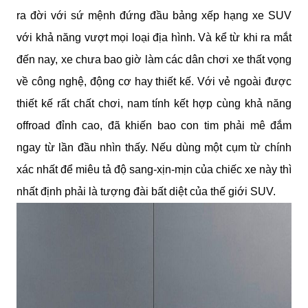
ra đời với sứ mệnh đứng đầu bảng xếp hạng xe SUV 
với khả năng vượt mọi loại địa hình. Và kể từ khi ra mắt 
đến nay, xe chưa bao giờ làm các dân chơi xe thất vọng 
về công nghệ, động cơ hay thiết kế. Với vẻ ngoài được 
thiết kế rất chất chơi, nam tính kết hợp cùng khả năng 
offroad đỉnh cao, đã khiến bao con tim phải mê đắm 
ngay từ lần đầu nhìn thấy. Nếu dùng một cụm từ chính 
xác nhất để miêu tả độ sang-xịn-mịn của chiếc xe này thì 
nhất định phải là tượng đài bất diệt của thế giới SUV. 