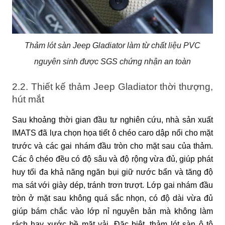
Thảm lót sàn Jeep Gladiator làm từ chất liệu PVC
nguyên sinh được SGS chứng nhận an toàn
2.2. Thiết kế thảm Jeep Gladiator thời thượng,
hút mắt
Sau khoảng thời gian đầu tư nghiên cứu, nhà sản xuất
IMATS đã lựa chọn họa tiết ô chéo caro dập nổi cho mặt
trước và các gai nhám đầu tròn cho mặt sau của thảm.
Các ô chéo đều có độ sâu và độ rộng vừa đủ, giúp phát
huy tối đa khả năng ngăn bụi giữ nước bẩn và tăng độ
ma sát với giày dép, tránh trơn trượt. Lớp gai nhám đầu
tròn ở mặt sau không quá sắc nhọn, có độ dài vừa đủ
giúp bám chắc vào lớp nỉ nguyên bản mà không làm
rách hay xước bề mặt vải. Đặc biệt, thảm lót sàn ô tô