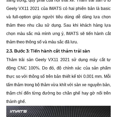
sang trọng, quý phái của nội thất xe. Thảm trải sàn ô tô 
Geely VX11 2021 của IMATS có hai phiên bản là basic 
và full-option giúp người tiêu dùng dễ dàng lựa chọn 
thảm theo nhu cầu sử dụng. Sau khi khách hàng lựa 
chọn màu sắc mà mình ưng ý, IMATS sẽ tiến hành cắt 
thảm theo thông số và màu sắc đã lưu.
2.3. Bước 3: Tiến hành cắt thảm trải sàn
Thảm trải sàn Geely VX11 2021 sử dụng máy cắt tự 
động CNC 100%. Do đó, độ chính xác của sản phẩm 
thực so với thông số trên bản thiết kế tới 0.001 mm. Mỗi 
tấm thảm trong bộ thảm vừa khít với sàn xe nguyên bản, 
thậm chí đến từng đường bo chân ghế hay gờ nổi trên 
thành ghế.