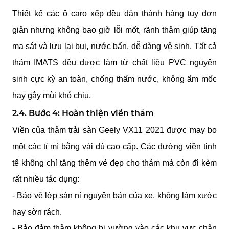
Thiết kế các ô caro xếp đều đặn thành hàng tuy đơn 
giản nhưng không bao giờ lỗi mốt, rãnh thảm giúp tăng 
ma sát và lưu lại bụi, nước bẩn, dễ dàng vệ sinh. Tất cả 
thảm IMATS đều được làm từ chất liệu PVC nguyên 
sinh cực kỳ an toàn, chống thấm nước, không ẩm mốc 
hay gây mùi khó chịu.
2.4. Bước 4: Hoàn thiện viền thảm
Viền của thảm trải sàn Geely VX11 2021 được may bo 
một các tỉ mì bằng vải dù cao cấp. Các đường viền tinh 
tế không chỉ tăng thêm vẻ đẹp cho thảm mà còn đi kèm 
rất nhiều tác dụng:
- Bảo vệ lớp sàn nỉ nguyên bản của xe, không làm xước 
hay sờn rách.
- Bảo đảm thảm không bị vường vào các khu vực chân 