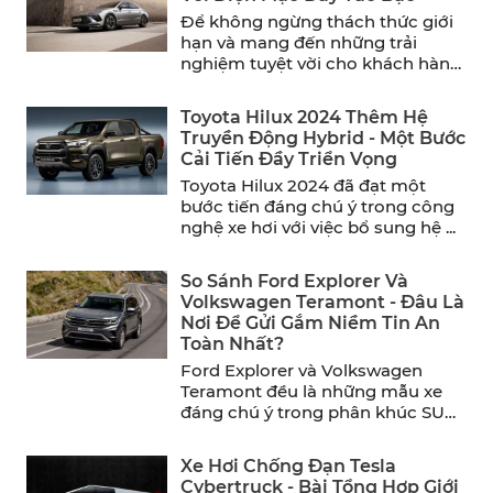
Để không ngừng thách thức giới
hạn và mang đến những trải
nghiệm tuyệt vời cho khách hàng,
Hyundai đã chính ...
Toyota Hilux 2024 Thêm Hệ
Truyền Động Hybrid - Một Bước
Cải Tiến Đầy Triển Vọng
Toyota Hilux 2024 đã đạt một
bước tiến đáng chú ý trong công
nghệ xe hơi với việc bổ sung hệ ...
So Sánh Ford Explorer Và
Volkswagen Teramont - Đâu Là
Nơi Để Gửi Gắm Niềm Tin An
Toàn Nhất?
Ford Explorer và Volkswagen
Teramont đều là những mẫu xe
đáng chú ý trong phân khúc SUV
cỡ trung. Trong khi ...
Xe Hơi Chống Đạn Tesla
Cybertruck - Bài Tổng Hợp Giới