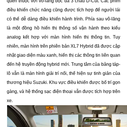
quen thuộc với vô-lăng bọc da 3 chấu D-Cut. Các phím
điều khiển chức năng cũng được tích hợp để người lái
có thể dễ dàng điều khiển hành trình. Phía sau vô-lăng
là một đồng hồ hiển thị thông số vận hành theo kiểu
analog kết hợp với màn hình hiển thị thông tin. Tuy
nhiên, màn hình trên phiên bản XL7 Hybrid đã được cập
nhật giao diện màu xanh, hiển thị các thông tin liên quan
đến hệ truyền động hybrid mới. Trung tâm của bảng táp-
lô vẫn là màn hình giải trí nổi, thể hiện sự tinh giản của
thương hiệu Suzuki. Khu vực điều khiển được bố trí gọn
gàng, và hệ thống sạc điện thoại vẫn được tích hợp trên
xe.