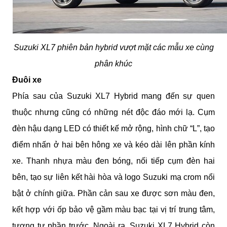
Suzuki XL7 phiên bản hybrid vượt mặt các mẫu xe cùng
phân khúc
Đuôi xe
Phía sau của Suzuki XL7 Hybrid mang đến sự quen
thuộc nhưng cũng có những nét độc đáo mới lạ. Cụm
đèn hậu dạng LED có thiết kế mở rộng, hình chữ “L”, tạo
điểm nhấn ở hai bên hông xe và kéo dài lên phần kính
xe. Thanh nhựa màu đen bóng, nối tiếp cụm đèn hai
bên, tạo sự liên kết hài hòa và logo Suzuki mạ crom nổi
bật ở chính giữa. Phần cản sau xe được sơn màu đen,
kết hợp với ốp bảo vệ gầm màu bạc tại vị trí trung tâm,
tương tự phần trước. Ngoài ra, Suzuki XL7 Hybrid còn