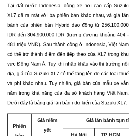
Tại đất nước Indonesia, dòng xe hơi cao cấp Suzuki
XL7 đã ra mắt với ba phiên bản khác nhau, và giá lăn
bánh của phiên bản Hybrid dao động từ 256.100.000
IDR đến 304.900.000 IDR (tương đương khoảng 404 -
481 triệu VNĐ). Sau thành công ở Indonesia, Việt Nam
có thể trở thành điểm đến tiếp theo của XL7 trong khu
vực Đông Nam Á. Tuy khi nhập
khẩu vào thị trường nội
địa, giá của Suzuki XL7 có thể tăng lên do các loại thuế
và phí khác nhau. Tuy nhiên, giá bán của mẫu xe vẫn
nằm trong khả năng của đa số khách hàng Việt Nam.
Dưới đây là bảng giá lăn bánh dự kiến của Suzuki XL7:
Giá niêm
Giá lăn bánh tạm tính
Phiên
yết
Hà Nội
TP. HCM
C
bản