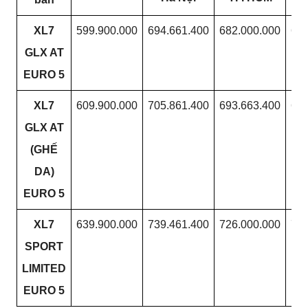
XL7
599.900.000
694.661.400
682.000.000
663
GLX AT
EURO 5
XL7
609.900.000
705.861.400
693.663.400
674
GLX AT
(GHẾ
DA)
EURO 5
XL7
639.900.000
739.461.400
726.000.000
707
SPORT
LIMITED
EURO 5