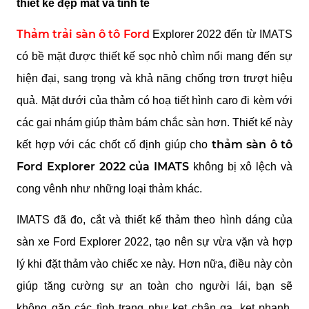
thiết kế đẹp mắt và tinh tế
Thảm trải sàn ô tô Ford
 Explorer 2022 đến từ IMATS 
có bề mặt được thiết kế sọc nhỏ chìm nổi mang đến sự 
hiện đại, sang trọng và khả năng chống trơn trượt hiệu 
quả. Mặt dưới của thảm có hoạ tiết hình caro đi kèm với 
các gai nhám giúp thảm bám chắc sàn hơn. Thiết kế này 
thảm sàn ô tô 
kết hợp với các chốt cố định giúp cho 
Ford Explorer 2022 của IMATS 
không bị xô lệch và 
cong vênh như những loại thảm khác.
IMATS đã đo, cắt và thiết kế thảm theo hình dáng của 
sàn xe Ford Explorer 2022, tạo nên sự vừa vặn và hợp 
lý khi đặt thảm vào chiếc xe này. Hơn nữa, điều này còn 
giúp tăng cường sự an toàn cho người lái, bạn sẽ 
không gặp các tình trạng như kẹt chân ga, kẹt phanh, 