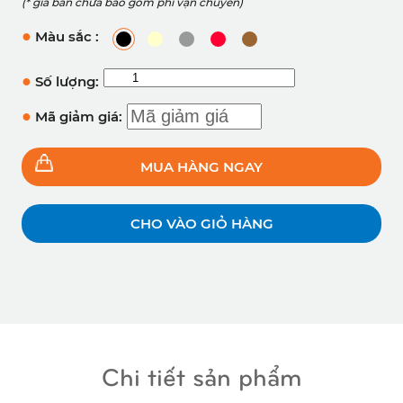
(* giá bán chưa bao gồm phí vận chuyển)
●
Màu sắc :
●
Số lượng:
●
Mã giảm giá:
MUA HÀNG NGAY
CHO VÀO GIỎ HÀNG
Chi tiết sản phẩm