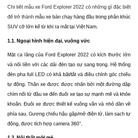
Chi tiêt mẫu xe Ford Explorer 2022 có những gì đặc biệt
để trở thành
mẫu xe bán chạy hàng đầu trong phân khúc 
SUV cỡ lớn kể từ khi ra mắt tại Việt Nam.
1.1. Ngoại hình hiện đại, vuông vức
Mặt ca lăng của Ford Explorer 2022 có kích thước lớn 
và nối liền với các dải đèn tạo sự sang trọng. Hệ thống 
đèn pha full LED có khả bật/tắt và điều chỉnh góc chiếu 
tự động. Thân xe được được nhấn bởi một đường dập 
chìm nổi từ đầu xe đến đuôi xe tạo sự mạnh mẽ và khỏe 
khoắn. Đuôi xe được thiết kế vuông vắn và nhỏ dần về 
phía sau. Gương chiếu hậu gập/mở điện tử, làm sạch tự 
động, được tích hợp camera 360°.
1.2. Nội thất mới mẻ