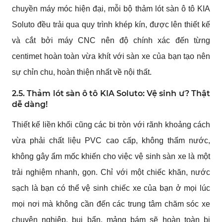
chuyền máy móc hiện đại, mỗi bộ thảm lót sàn ô tô KIA
Soluto đều trải qua quy trình khép kín, được lên thiết kế
và cắt bởi máy CNC nên độ chính xác đến từng
centimet hoàn toàn vừa khít với sàn xe của bạn tạo nên
sự chỉn chu, hoàn thiện nhất về nội thất.
2.5. Thảm lót sàn ô tô KIA Soluto: Vệ sinh ư? Thật
dễ dàng!
Thiết kế liền khối cũng các bi tròn với rãnh khoảng cách
vừa phải chất liệu PVC cao cấp, không thấm nước,
không gây ẩm mốc khiến cho việc vệ sinh sàn xe là một
trải nghiệm nhanh, gọn. Chỉ với một chiếc khăn, nước
sạch là bạn có thể vệ sinh chiếc xe của bạn ở mọi lúc
mọi nơi mà không cần đến các trung tâm chăm sóc xe
chuyên nghiệp, bụi bẩn, mảng bám sẽ hoàn toàn bị