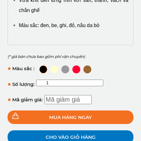
Vừa khít đến từng mm với sàn, thành, vách và 
chân ghế
Màu sắc: đen, be, ghi, đỏ, nâu da bò
(* giá bán chưa bao gồm phí vận chuyển)
●
Màu sắc :
●
Số lượng:
●
Mã giảm giá:
MUA HÀNG NGAY
CHO VÀO GIỎ HÀNG