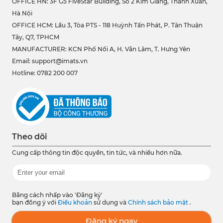
OFFICE HN: 3F G5 FiveStar Building, Số 2 Kim Giang, Thanh Xuân,
Hà Nội
OFFICE HCM:
Lầu 3, Tòa PTS - 118 Huỳnh Tấn Phát, P. Tân Thuận
Tây, Q7, TPHCM
MANUFACTURER: KCN Phố Nối A, H. Văn Lâm, T. Hưng Yên
Email: support@imats.vn
Hotline: 0782 200 007
Theo dõi
Cung cấp thông tin độc quyền, tin tức, và nhiều hơn nữa.
Bằng cách nhấp vào 'Đăng ký'
bạn đồng ý với
Điều khoản
sử dụng và
Chính sách bảo mật
.
Đăng ký ngay