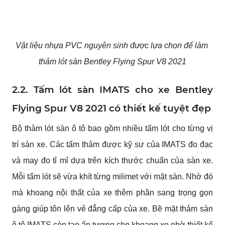
Vật liệu nhựa PVC nguyên sinh được lựa chọn để làm 
thảm lót sàn Bentley Flying Spur V8 2021
2.2. Tấm lót sàn IMATS cho xe Bentley 
Flying Spur V8 2021 có thiết kế tuyệt đẹp
Bộ thảm lót sàn ô tô bao gồm nhiều tấm lót cho từng vị 
trí sàn xe. Các tấm thảm được kỹ sư của IMATS đo đạc 
và may đo tỉ mỉ dựa trên kích thước chuẩn của sàn xe. 
Mỗi tấm lót sẽ vừa khít từng milimet với mặt sàn. Nhờ đó 
mà khoang nội thất của xe thêm phần sang trọng gọn 
gàng giúp tôn lên vẻ đẳng cấp của xe. Bề mặt thảm sàn 
ô tô IMATS còn tạo ấn tượng cho khoang xe nhờ thiết kế 