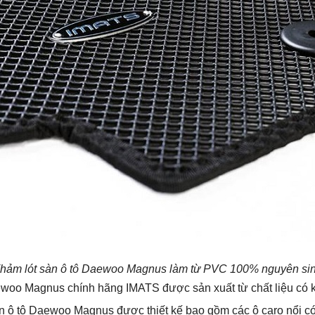
hảm lót sàn ô tô Daewoo Magnus làm từ PVC 100% nguyên si
aewoo Magnus chính hãng IMATS được sản xuất từ chất liệu có k
sàn ô tô Daewoo Magnus được thiết kế bao gồm các ô caro nổi có