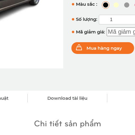
●
Màu sắc :
●
Số lượng:
●
Mã giảm giá:
Mua hàng ngay
huật
Download tài liệu
Chi tiết sản phẩm