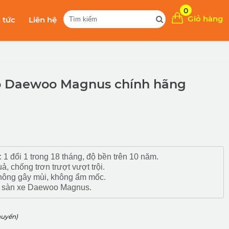
0
Giỏ hàng
n tức
Liên hệ
tô Daewoo Magnus chính hãng
 1 đổi 1 trong 18 tháng, độ bền trên 10 năm.
, chống trơn trượt vượt trội.
 không gây mùi, không ẩm mốc.
ới sàn xe Daewoo Magnus.
huyển)