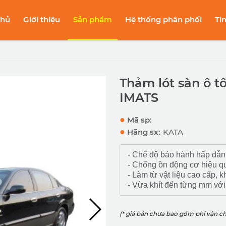
chủ
Giới thiệu
Sản phẩm
Hệ thống phân phối
Ti
Thảm lót sàn ô 
IMATS
●
Mã sp:
●
Hãng sx:
KATA
- Chế độ bảo hành hấp dẫn:
- Chống ồn động cơ hiệu quả
- Làm từ vật liệu cao cấp,
- Vừa khít đến từng mm v
(* giá bán chưa bao gồm phí vận c