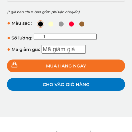
(* giá bán chưa bao gồm phí vận chuyển)
●
Màu sắc :
●
Số lượng:
●
Mã giảm giá:
MUA HÀNG NGAY
CHO VÀO GIỎ HÀNG