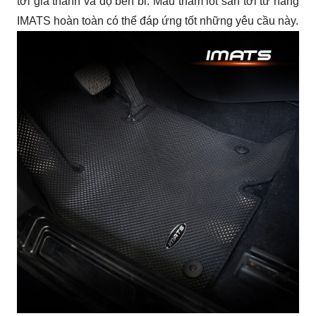
tới giá thành và độ bền bỉ. Mẫu thảm lót sàn tới từ hãng 
IMATS hoàn toàn có thể đáp ứng tốt những yêu cầu này.