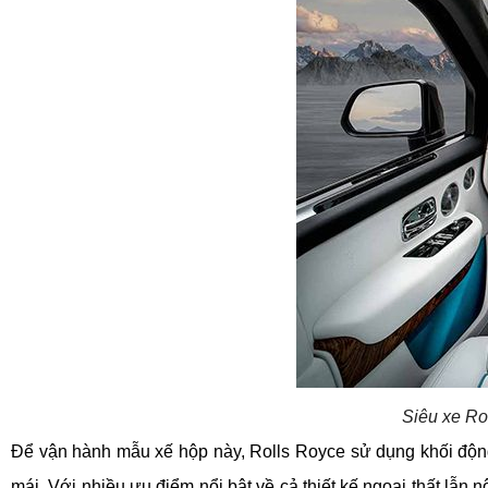
Siêu xe Rol
Để vận hành mẫu xế hộp này, Rolls Royce sử dụng khối động
mái. Với nhiều ưu điểm nổi bật về cả thiết kế ngoại thất lẫn 