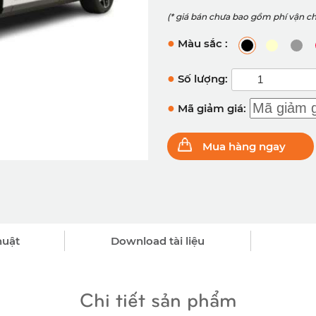
(* giá bán chưa bao gồm phí vận c
●
Màu sắc :
●
Số lượng:
●
Mã giảm giá:
Mua hàng ngay
huật
Download tài liệu
Chi tiết sản phẩm