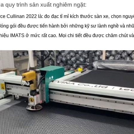
ua quy trình sản xuất nghiêm ngặt:
e Cullinan 2022 là: đo đạc tỉ mỉ kích thước sàn xe, chọn nguyên 
đóng gói đều được tiến hành bởi những kỹ sư lành nghề và nh
g hiệu IMATS ở mức rất cao. Mọi chi tiết đều được chăm chú