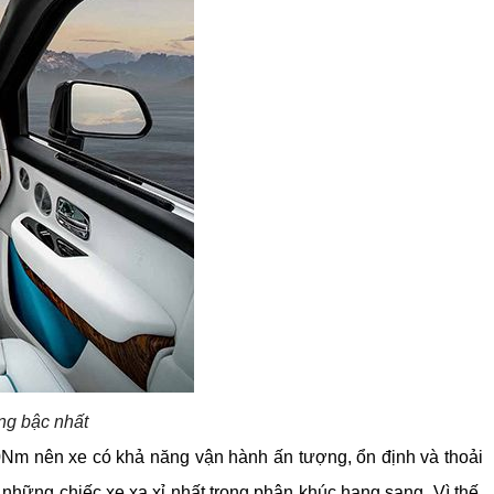
ọng bậc nhất
Nm nên xe có khả năng vận hành ấn tượng, ổn định và thoải 
 những chiếc xe xa xỉ nhất trong phân khúc hạng sang. Vì thế, 