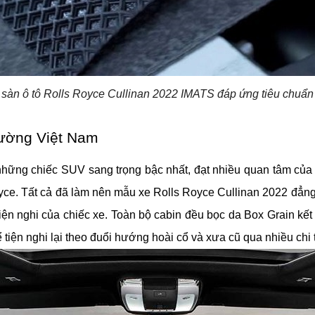
 sàn ô tô Rolls Royce Cullinan 2022 IMATS đáp ứng tiêu chuẩ
trường Việt Nam
hững chiếc SUV sang trọng bậc nhất, đạt nhiều quan tâm của k
yce. Tất cả đã làm nên mẫu xe Rolls Royce Cullinan 2022 đẳng 
tiện nghi của chiếc xe. Toàn bộ cabin đều bọc da Box Grain kế
n nghi lại theo đuổi hướng hoài cổ và xưa cũ qua nhiều chi tiế