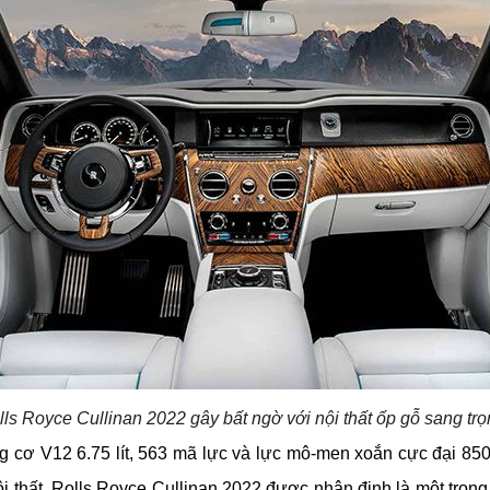
ls Royce Cullinan 2022 gây bất ngờ với nội thất ốp gỗ sang tr
 cơ V12 6.75 lít, 563 mã lực và lực mô-men xoắn cực đại 850
nội thất, Rolls Royce Cullinan 2022 được nhận định là một trong