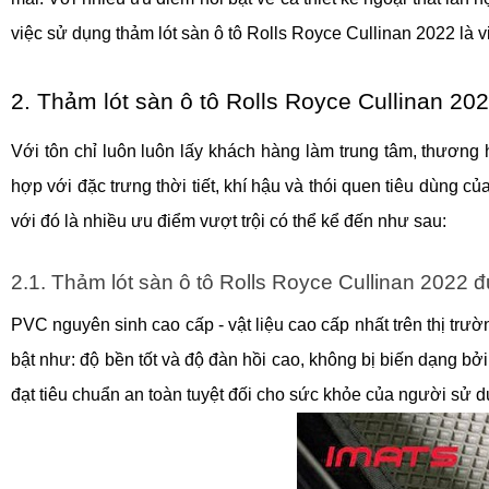
việc sử dụng thảm lót sàn ô tô Rolls Royce Cullinan 2022 là 
2. Thảm lót sàn ô tô Rolls Royce Cullinan 2
Với tôn chỉ luôn luôn lấy khách hàng làm trung tâm, thương
hợp với đặc trưng thời tiết, khí hậu và thói quen tiêu dùng
với đó là nhiều ưu điểm vượt trội có thể kể đến như sau:
2.1. Thảm lót sàn ô tô Rolls Royce Cullinan 202
PVC nguyên sinh cao cấp - vật liệu cao cấp nhất trên thị trư
bật như: độ bền tốt và độ đàn hồi cao, không bị biến dạng bở
đạt tiêu chuẩn an toàn tuyệt đối cho sức khỏe của người sử 