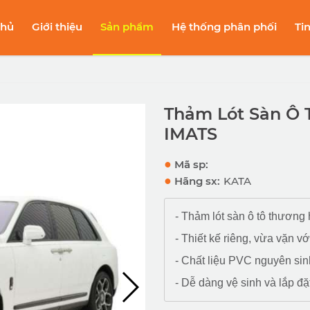
chủ
Giới thiệu
Sản phẩm
Hệ thống phân phối
Ti
Thảm Lót Sàn Ô T
IMATS
●
Mã sp:
●
Hãng sx:
KATA
- Thảm lót sàn ô tô thương
- Thiết kế riêng, vừa vặn v
- Chất liệu PVC nguyên sin
- Dễ dàng vệ sinh và lắp đặt