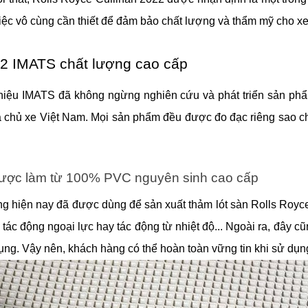
việc vô cùng cần thiết để đảm bảo chất lượng và thẩm mỹ cho xe
022 IMATS chất lượng cao cấp
 hiệu IMATS đã không ngừng nghiên cứu và phát triển sản phẩ
 của chủ xe Việt Nam. Mọi sản phẩm đều được đo đạc riêng sao c
2 được làm từ 100% PVC nguyên sinh cao cấp
ờng hiện nay đã được dùng để sản xuất thảm lót sàn Rolls Royce 
i tác động ngoại lực hay tác động từ nhiệt độ... Ngoài ra, đây
dụng. Vậy nên, khách hàng có thể hoàn toàn vững tin khi sử dụ