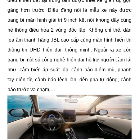
điều khiển đặt tại trung tâm được thiết kế giản dị, gọn 
gàng hơn trước. Điều đáng nói là mẫu xe này được 
trang bị màn hình giải trí 9 inch kết nối không dây cùng 
hệ thống điều hòa 2 vùng độc lập. Không chỉ thế, dàn 
loa âm thanh hãng JBL cao cấp cùng màn hình hiển thị 
thông tin UHD hiện đại, thông minh. Ngoài ra xe còn 
trang bị một số công nghệ hiện đại hỗ trợ người cầm lái 
như: cảm biến áp suất lốp, cảnh báo điểm mù, phanh 
tay điện tử, cảnh báo lệch làn, đèn pha tự động, cảnh 
báo trước va chạm,…