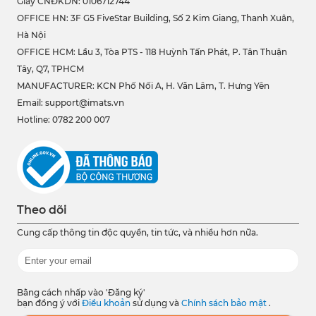
Giấy CNĐKDN: 0106712744
OFFICE HN: 3F G5 FiveStar Building, Số 2 Kim Giang, Thanh Xuân,
Hà Nội
OFFICE HCM:
Lầu 3, Tòa PTS - 118 Huỳnh Tấn Phát, P. Tân Thuận
Tây, Q7, TPHCM
MANUFACTURER: KCN Phố Nối A, H. Văn Lâm, T. Hưng Yên
Email: support@imats.vn
Hotline: 0782 200 007
Theo dõi
Cung cấp thông tin độc quyền, tin tức, và nhiều hơn nữa.
Bằng cách nhấp vào 'Đăng ký'
bạn đồng ý với
Điều khoản
sử dụng và
Chính sách bảo mật
.