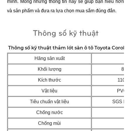
mình. Mong những thông tin này sẽ giúp bạn hiểu hơn 
và sản phẩm và đưa ra lựa chọn mua sắm đúng đắn.
Thông số kỹ thuật
Thông số kỹ thuật thảm lót sàn ô tô Toyota Corolla
Hãng sản xuất
IM
Khối lượng
8 - 
Kích thước
110x8
Vật liệu
PVC c
Tiêu chuẩn vật liệu
SGS No.
Chống nước
C
Chống mùi
C