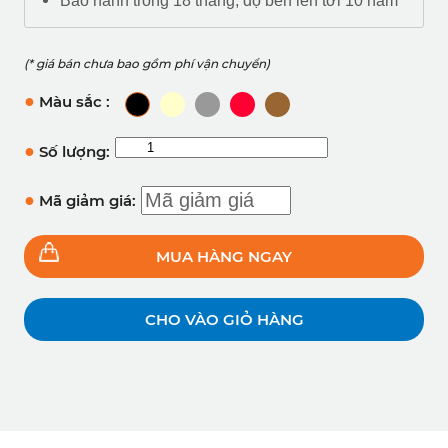
Bảo hành trong 18 tháng, độ bền lên tới 10 năm
(* giá bán chưa bao gồm phí vận chuyển)
●
Màu sắc :
●
Số lượng:
●
Mã giảm giá:
MUA HÀNG NGAY
CHO VÀO GIỎ HÀNG