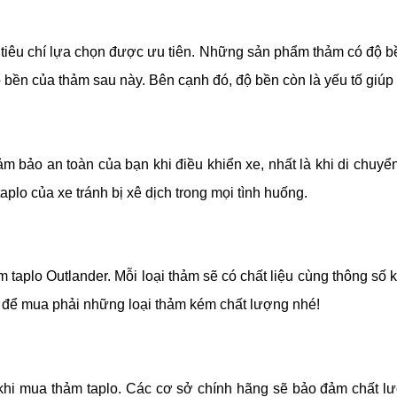
tiêu chí lựa chọn được ưu tiên. Những sản phẩm thảm có độ bề
độ bền của thảm sau này. Bên cạnh đó, độ bền còn là yếu tố giú
ảm bảo an toàn của bạn khi điều khiển xe, nhất là khi di chuy
plo của xe tránh bị xê dịch trong mọi tình huống. 
aplo Outlander. Mỗi loại thảm sẽ có chất liệu cùng thông số kỹ
rẻ để mua phải những loại thảm kém chất lượng nhé!
 khi mua thảm taplo. Các cơ sở chính hãng sẽ bảo đảm chất l