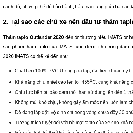
cạnh đó, những chế độ bảo hành, hậu mãi cũng giúp bạn an 
2. Tại sao các chủ xe nên đầu tư thảm ta
Thảm taplo Outlander 2020
 đến từ thương hiệu IMATS tự h
sản phẩm thảm taplo của IMATS luôn được chú trọng đảm bả
2020 IMATS có thể kể đến như:
Chất liệu 100% PVC không pha tạp, đạt tiêu chuẩn uy 
o
Khả năng chịu nhiệt cao lên tới 455
C, cùng khả năng cá
Chịu lực bền bỉ, bảo đảm thời hạn sử dụng lên đến 1 thậ
Không mùi khó chịu, không gây ẩm mốc nên luôn làm ch
Dễ dàng lắp đặt, vệ sinh chỉ trong vòng chưa đầy 30 ph
Tương thích tuyệt đối với bề mặt taplo của xe cho khả n
Màu sắc tinh tế, thiết kế tối giản nâng tầm thẩm mỹ nội th