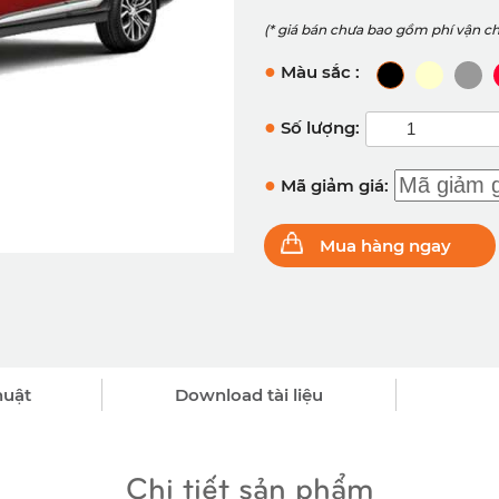
(* giá bán chưa bao gồm phí vận c
●
Màu sắc :
●
Số lượng:
●
Mã giảm giá:
Mua hàng ngay
huật
Download tài liệu
Chi tiết sản phẩm