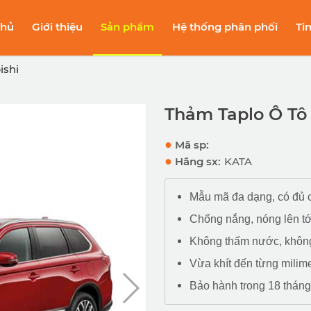
chủ
Giới thiệu
Sản phẩm
Hệ thống phân phối
Ti
ishi
Thảm Taplo Ô Tô 
●
Mã sp:
●
Hãng sx:
KATA
Mẫu mã đa dạng, có đủ c
Chống nắng, nóng lên tớ
Không thấm nước, khôn
Vừa khít đến từng milime
Bảo hành trong 18 tháng