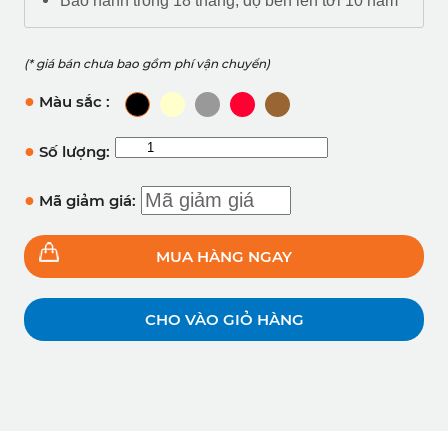
Bảo hành trong 18 tháng, độ bền lên tới 10 năm
(* giá bán chưa bao gồm phí vận chuyển)
●
Màu sắc :
●
Số lượng:
●
Mã giảm giá:
MUA HÀNG NGAY
CHO VÀO GIỎ HÀNG