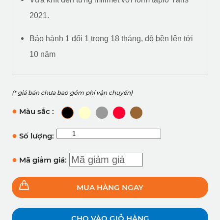
2021.
Bảo hành 1 đổi 1 trong 18 tháng, độ bền lên tới
10 năm
(* giá bán chưa bao gồm phí vận chuyển)
●
Màu sắc :
●
Số lượng:
●
Mã giảm giá:
MUA HÀNG NGAY
CHO VÀO GIỎ HÀNG