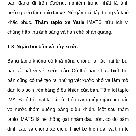
bạn đang đi trên đường, nghiêm trọng nhất là ảnh 
hưởng đến tầm nhìn lái xe. Nó gây mất tập trung và khó 
khắc phục. 
Thảm taplo xe Yaris
 IMATS hữu ích vì 
chúng hấp thụ ánh sáng và hạn chế phản quang.
1.3. Ngăn bụi bẩn và trầy xước
Bảng taplo không có khả năng chống lại tác hại từ bụi 
bẩn và bất kỳ vết xước nào. Có thể bạn chưa biết, bụi 
bẩn cũng có thể tạo ra những vết xước nhỏ và làm mờ 
dần lớp sơn trên bảng điều khiển của bạn. Tấm lót taplo 
IMATS có bề mặt là các ô chéo caro giúp ngăn bụi bẩn 
và nước thấm xuống bảng điều khiển. Mặt sau thảm 
taplo IMATS là hệ thống gai nhám đầu tròn, có độ bám 
dính cao và chống xê dịch. Thiết kế hiện đại và tinh tế 