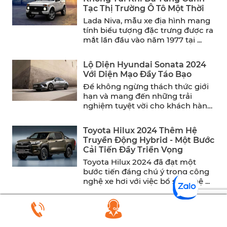
Tạc Thị Trường Ô Tô Một Thời
Lada Niva, mẫu xe địa hình mang
tính biểu tượng đặc trưng được ra
mắt lần đầu vào năm 1977 tại ...
Lộ Diện Hyundai Sonata 2024
Với Diện Mạo Đầy Táo Bạo
Để không ngừng thách thức giới
hạn và mang đến những trải
nghiệm tuyệt vời cho khách hàng,
Hyundai đã chính ...
Toyota Hilux 2024 Thêm Hệ
Truyền Động Hybrid - Một Bước
Cải Tiến Đầy Triển Vọng
Toyota Hilux 2024 đã đạt một
bước tiến đáng chú ý trong công
nghệ xe hơi với việc bổ sung hệ ...
So Sánh Ford Explorer Và
Volkswagen Teramont - Đâu Là
Nơi Để Gửi Gắm Niềm Tin An