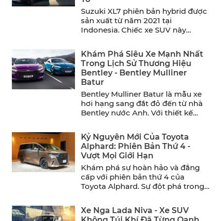
Suzuki XL7 phiên bản hybrid được
sản xuất từ năm 2021 tại
Indonesia. Chiếc xe SUV này
mang đến sự thoải ...
Khám Phá Siêu Xe Mạnh Nhất
Trong Lịch Sử Thương Hiệu
Bentley - Bentley Mulliner
Batur
Bentley Mulliner Batur là mẫu xe
hơi hạng sang đắt đỏ đến từ nhà
Bentley nước Anh. Với thiết kế
sang ...
Kỷ Nguyên Mới Của Toyota
Alphard: Phiên Bản Thứ 4 -
Vượt Mọi Giới Hạn
Khám phá sự hoàn hảo và đẳng
cấp với phiên bản thứ 4 của
Toyota Alphard. Sự đột phá trong
thiết ...
Xe Nga Lada Niva - Xe SUV
Không Túi Khí Đã Từng Oanh