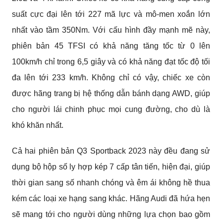
suất cực đại lên tới 227 mã lực và mô-men xoắn lớn 
nhất vào tầm 350Nm. Với cấu hình đầy mạnh mẽ này, 
phiên bản 45 TFSI có khả năng tăng tốc từ 0 lên 
100km/h chỉ trong 6,5 giây và có khả năng đạt tốc độ tối 
đa lên tới 233 km/h. Không chỉ có vậy, chiếc xe còn 
được hãng trang bị hệ thống dẫn bánh dạng AWD, giúp 
cho người lái chinh phục mọi cung đường, cho dù là 
khó khăn nhất.
Cả hai phiên bản Q3 Sportback 2023 này đều đang sử 
dụng bộ hộp số ly hợp kép 7 cấp tân tiến, hiện đại, giúp 
thời gian sang số nhanh chóng và êm ái không hề thua 
kém các loại xe hạng sang khác. Hãng Audi đã hứa hẹn 
sẽ mang tới cho người dùng những lựa chọn bao gồm 