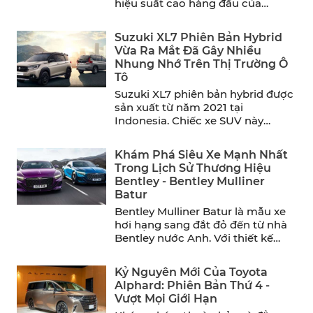
hiệu suất cao hàng đầu của
năm. ...
Suzuki XL7 Phiên Bản Hybrid
Vừa Ra Mắt Đã Gây Nhiều
Nhung Nhớ Trên Thị Trường Ô
Tô
Suzuki XL7 phiên bản hybrid được
sản xuất từ năm 2021 tại
Indonesia. Chiếc xe SUV này
mang đến sự thoải ...
Khám Phá Siêu Xe Mạnh Nhất
Trong Lịch Sử Thương Hiệu
Bentley - Bentley Mulliner
Batur
Bentley Mulliner Batur là mẫu xe
hơi hạng sang đắt đỏ đến từ nhà
Bentley nước Anh. Với thiết kế
sang ...
Kỷ Nguyên Mới Của Toyota
Alphard: Phiên Bản Thứ 4 -
Vượt Mọi Giới Hạn