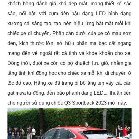
khách hàng đánh giá khá đẹp mắt, mang thiết kế sắc 
sảo, nổi bật, với cụm đèn hậu dạng LED hình dạng 
xương cá sáng tạo, tạo nên hiệu ứng bắt mắt mỗi khi 
chiếc xe di chuyển. Phần cản dưới của xe có màu sơn 
đen, kích thước lớn, sở hữu phần mạ bạc cắt ngang 
mang đến vẻ ngoài rất cá tính và khỏe khoắn cho xe. 
Đồng thời, đuôi xe còn có bộ khuếch lưu gió, nhằm gia 
tăng tính khí động học cho chiếc xe mỗi khi di chuyển ở 
tốc độ cao. Hãng xe đã trang bị bộ ăng ten vây cá, cần 
gạt mưa tự động, đèn báo phanh dạng LED,... thuận tiện 
cho người sử dụng chiếc Q3 Sportback 2023 mới này.