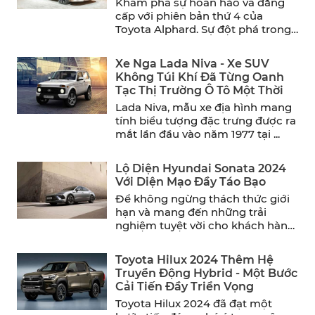
Khám phá sự hoàn hảo và đẳng
cấp với phiên bản thứ 4 của
Toyota Alphard. Sự đột phá trong
thiết ...
Xe Nga Lada Niva - Xe SUV
Không Túi Khí Đã Từng Oanh
Tạc Thị Trường Ô Tô Một Thời
Lada Niva, mẫu xe địa hình mang
tính biểu tượng đặc trưng được ra
mắt lần đầu vào năm 1977 tại ...
Lộ Diện Hyundai Sonata 2024
Với Diện Mạo Đầy Táo Bạo
Để không ngừng thách thức giới
hạn và mang đến những trải
nghiệm tuyệt vời cho khách hàng,
Hyundai đã chính ...
Toyota Hilux 2024 Thêm Hệ
Truyền Động Hybrid - Một Bước
Cải Tiến Đầy Triển Vọng
Toyota Hilux 2024 đã đạt một