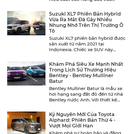
năm. ...
Suzuki XL7 Phiên Bản Hybrid
Vừa Ra Mắt Đã Gây Nhiều
Nhung Nhớ Trên Thị Trường Ô
Tô
Suzuki XL7 phiên bản hybrid được
sản xuất từ năm 2021 tại
Indonesia. Chiếc xe SUV này
mang đến sự thoải ...
Khám Phá Siêu Xe Mạnh Nhất
Trong Lịch Sử Thương Hiệu
Bentley - Bentley Mulliner
Batur
Bentley Mulliner Batur là mẫu xe
hơi hạng sang đắt đỏ đến từ nhà
Bentley nước Anh. Với thiết kế
sang ...
Kỷ Nguyên Mới Của Toyota
Alphard: Phiên Bản Thứ 4 -
Vượt Mọi Giới Hạn
Khám phá sự hoàn hảo và đẳng