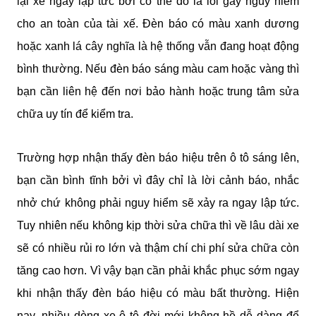
lại xe ngay lập tức bởi có thể đó là lỗi gây nguy hiểm 
cho an toàn của tài xế. Đèn báo có màu xanh dương 
hoặc xanh lá cây nghĩa là hệ thống vẫn đang hoạt động 
bình thường. Nếu đèn báo sáng màu cam hoặc vàng thì 
bạn cần liên hệ đến nơi bảo hành hoặc trung tâm sửa 
chữa uy tín để kiểm tra. 
Trường hợp nhận thấy đèn báo hiệu trên ô tô sáng lên, 
bạn cần bình tĩnh bởi vì đây chỉ là lời cảnh báo, nhắc 
nhở chứ không phải nguy hiểm sẽ xảy ra ngay lập tức. 
Tuy nhiên nếu không kịp thời sửa chữa thì về lâu dài xe 
sẽ có nhiều rủi ro lớn và thậm chí chi phí sửa chữa còn 
tăng cao hơn. Vì vậy bạn cần phải khắc phục sớm ngay 
khi nhận thấy đèn báo hiệu có màu bất thường. Hiện 
nay, nhiều dòng xe ô tô đời mới không hề dễ dàng để 