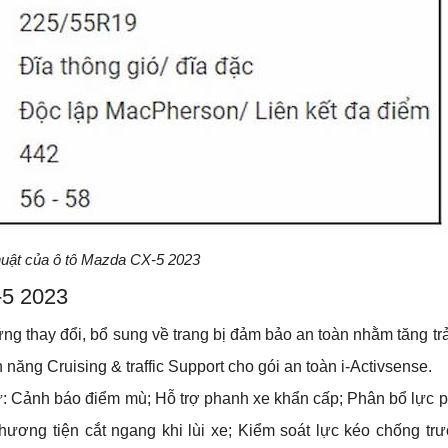
huật của ô tô Mazda CX-5 2023
-5 2023
ững thay đổi, bổ sung về trang bị đảm bảo an toàn nhằm tăng trả
ăng Cruising & traffic Support cho gói an toàn i-Activsense.
 Cảnh báo điểm mù; Hỗ trợ phanh xe khẩn cấp; Phân bổ lực ph
ơng tiện cắt ngang khi lùi xe; Kiểm soát lực kéo chống trư