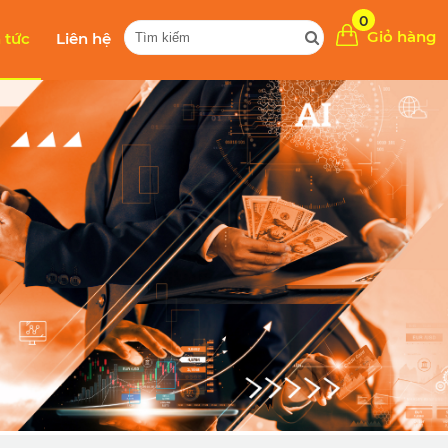
0
Giỏ hàng
n tức
Liên hệ