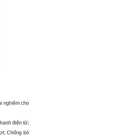
i nghiệm cho 
anh điện tử; 
ợt; Chống bó 