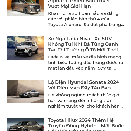
Alphard: Phiên Bản Thứ 4 -
Vượt Mọi Giới Hạn
Khám phá sự hoàn hảo và đẳng
cấp với phiên bản thứ 4 của
Toyota Alphard. Sự đột phá trong
thiết ...
Xe Nga Lada Niva - Xe SUV
Không Túi Khí Đã Từng Oanh
Tạc Thị Trường Ô Tô Một Thời
Lada Niva, mẫu xe địa hình mang
tính biểu tượng đặc trưng được ra
mắt lần đầu vào năm 1977 tại ...
Lộ Diện Hyundai Sonata 2024
Với Diện Mạo Đầy Táo Bạo
Để không ngừng thách thức giới
hạn và mang đến những trải
nghiệm tuyệt vời cho khách hàng,
Hyundai đã chính ...
Toyota Hilux 2024 Thêm Hệ
Truyền Động Hybrid - Một Bước