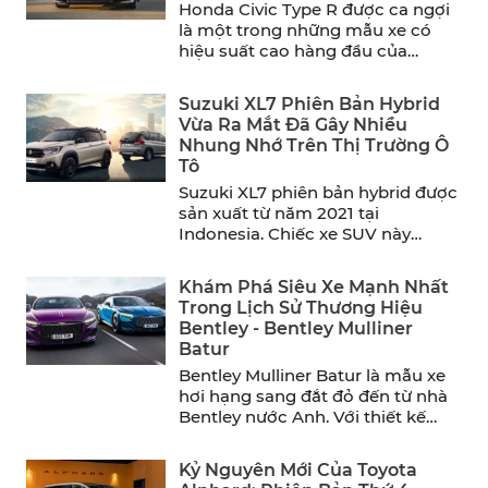
Honda Civic Type R được ca ngợi
là một trong những mẫu xe có
hiệu suất cao hàng đầu của
năm. ...
Suzuki XL7 Phiên Bản Hybrid
Vừa Ra Mắt Đã Gây Nhiều
Nhung Nhớ Trên Thị Trường Ô
Tô
Suzuki XL7 phiên bản hybrid được
sản xuất từ năm 2021 tại
Indonesia. Chiếc xe SUV này
mang đến sự thoải ...
Khám Phá Siêu Xe Mạnh Nhất
Trong Lịch Sử Thương Hiệu
Bentley - Bentley Mulliner
Batur
Bentley Mulliner Batur là mẫu xe
hơi hạng sang đắt đỏ đến từ nhà
Bentley nước Anh. Với thiết kế
sang ...
Kỷ Nguyên Mới Của Toyota