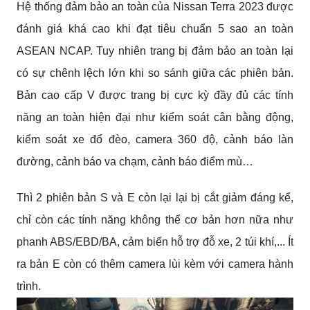
Hệ thống đảm bảo an toàn của Nissan Terra 2023 được
đánh giá khá cao khi đạt tiêu chuẩn 5 sao an toàn
ASEAN NCAP. Tuy nhiên trang bị đảm bảo an toàn lại
có sự chênh lệch lớn khi so sánh giữa các phiên bản.
Bản cao cấp V được trang bị cực kỳ đầy đủ các tính
năng an toàn hiện đại như kiểm soát cân bằng động,
kiểm soát xe đổ đèo, camera 360 độ, cảnh báo làn
đường, cảnh báo va chạm, cảnh báo điểm mù…
Thì 2 phiên bản S và E còn lại lại bị cắt giảm đáng kể,
chỉ còn các tính năng không thể cơ bản hơn nữa như
phanh ABS/EBD/BA, cảm biến hỗ trợ đỗ xe, 2 túi khí,... Ít
ra bản E còn có thêm camera lùi kèm với camera hành
trình.