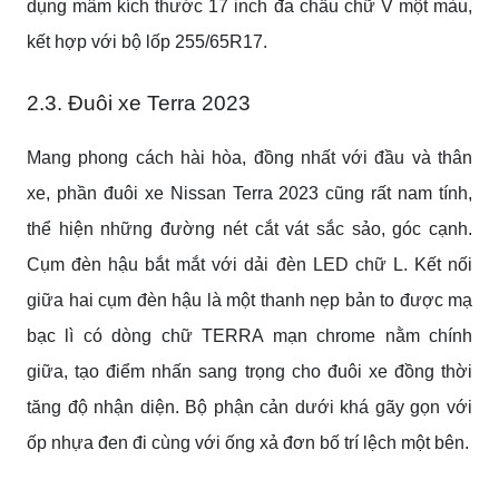
dụng mâm kích thước 17 inch đa chấu chữ V một màu,
kết hợp với bộ lốp 255/65R17.
2.3. Đuôi xe
Terra 2023
Mang phong cách hài hòa, đồng nhất với đầu và thân
xe, phần đuôi xe Nissan Terra 2023 cũng rất nam tính,
thể hiện những đường nét cắt vát sắc sảo, góc cạnh.
Cụm đèn hậu bắt mắt với dải đèn LED chữ L. Kết nối
giữa hai cụm đèn hậu là một thanh nẹp bản to được mạ
bạc lì có dòng chữ TERRA mạn chrome nằm chính
giữa, tạo điểm nhấn sang trọng cho đuôi xe đồng thời
tăng độ nhận diện. Bộ phận cản dưới khá gãy gọn với
ốp nhựa đen đi cùng với ống xả đơn bố trí lệch một bên.