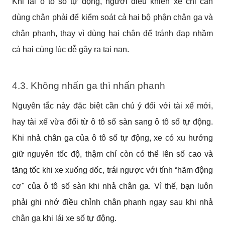
Khi lái ô tô số tự động, người điều khiển xe chỉ cần 
dùng chân phải để kiểm soát cả hai bộ phận chân ga và 
chân phanh, thay vì dùng hai chân để tránh đạp nhầm 
cả hai cùng lúc dễ gây ra tai nạn.
4.3. Không nhấn ga thì nhấn phanh
Nguyên tắc này đặc biệt cần chú ý đối với tài xế mới, 
hay tài xế vừa đổi từ ô tô số sàn sang ô tô số tự động. 
Khi nhả chân ga của ô tô số tự động, xe có xu hướng 
giữ nguyên tốc độ, thậm chí còn có thể lên số cao và 
tăng tốc khi xe xuống dốc, trái ngược với tính “hãm động 
cơ" của ô tô số sàn khi nhả chân ga. Vì thế, bạn luôn 
phải ghi nhớ điều chỉnh chân phanh ngay sau khi nhả 
chân ga khi lái xe số tự động.