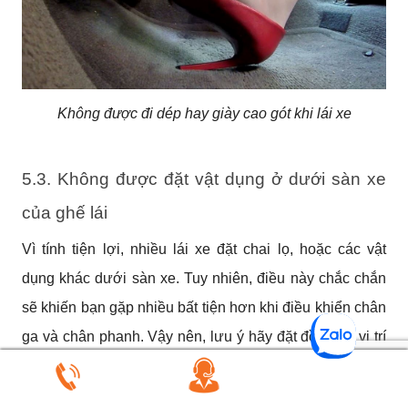
Không được đi dép hay giày cao gót khi lái xe
5.3. Không được đặt vật dụng ở dưới sàn xe 
của ghế lái
Vì tính tiện lợi, nhiều lái xe đặt chai lọ, hoặc các vật 
dụng khác dưới sàn xe. Tuy nhiên, điều này chắc chắn 
sẽ khiến bạn gặp nhiều bất tiện hơn khi điều khiển chân 
ga và chân phanh. Vậy nên, lưu ý hãy đặt đồ đúng vị trí 
trên xe, ranh giới giữa “tiện" và “nguy hiểm" là rất mong 
manh.