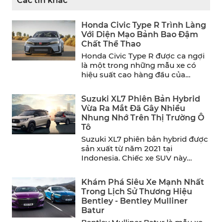
Các tin khác
Honda Civic Type R Trình Làng
Với Diện Mạo Bảnh Bao Đậm
Chất Thể Thao
Honda Civic Type R được ca ngợi
là một trong những mẫu xe có
hiệu suất cao hàng đầu của
năm. ...
Suzuki XL7 Phiên Bản Hybrid
Vừa Ra Mắt Đã Gây Nhiều
Nhung Nhớ Trên Thị Trường Ô
Tô
Suzuki XL7 phiên bản hybrid được
sản xuất từ năm 2021 tại
Indonesia. Chiếc xe SUV này
mang đến sự thoải ...
Khám Phá Siêu Xe Mạnh Nhất
Trong Lịch Sử Thương Hiệu
Bentley - Bentley Mulliner
Batur