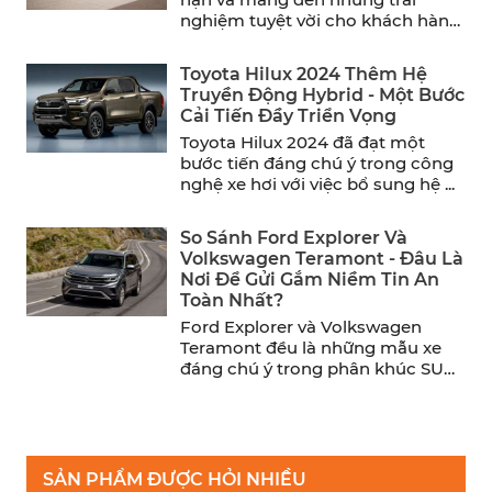
nghiệm tuyệt vời cho khách hàng,
Hyundai đã chính ...
Toyota Hilux 2024 Thêm Hệ
Truyền Động Hybrid - Một Bước
Cải Tiến Đầy Triển Vọng
Toyota Hilux 2024 đã đạt một
bước tiến đáng chú ý trong công
nghệ xe hơi với việc bổ sung hệ ...
So Sánh Ford Explorer Và
Volkswagen Teramont - Đâu Là
Nơi Để Gửi Gắm Niềm Tin An
Toàn Nhất?
Ford Explorer và Volkswagen
Teramont đều là những mẫu xe
đáng chú ý trong phân khúc SUV
cỡ trung. Trong khi ...
SẢN PHẨM ĐƯỢC HỎI NHIỀU