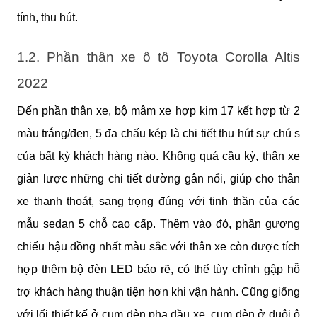
tính, thu hút.
1.2. Phần thân xe ô tô Toyota Corolla Altis 
2022
Đến phần thân xe, bộ mâm xe hợp kim 17 kết hợp từ 2 
màu trắng/đen, 5 đa chấu kép là chi tiết thu hút sự chú s 
của bất kỳ khách hàng nào. Không quá cầu kỳ, thân xe 
giản lược những chi tiết đường gân nổi, giúp cho thân 
xe thanh thoát, sang trọng đúng với tinh thần của các 
mẫu sedan 5 chỗ cao cấp. Thêm vào đó, phần gương 
chiếu hậu đồng nhất màu sắc với thân xe còn được tích 
hợp thêm bộ đèn LED báo rẽ, có thể tùy chỉnh gập hỗ 
trợ khách hàng thuận tiện hơn khi vận hành. Cũng giống 
với lối thiết kế ở cụm đèn pha đầu xe, cụm đèn ở đuôi ô 