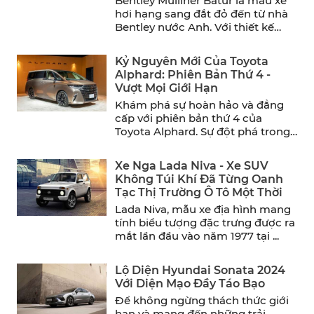
Bentley Mulliner Batur là mẫu xe
hơi hạng sang đắt đỏ đến từ nhà
Bentley nước Anh. Với thiết kế
sang ...
Kỷ Nguyên Mới Của Toyota
Alphard: Phiên Bản Thứ 4 -
Vượt Mọi Giới Hạn
Khám phá sự hoàn hảo và đẳng
cấp với phiên bản thứ 4 của
Toyota Alphard. Sự đột phá trong
thiết ...
Xe Nga Lada Niva - Xe SUV
Không Túi Khí Đã Từng Oanh
Tạc Thị Trường Ô Tô Một Thời
Lada Niva, mẫu xe địa hình mang
tính biểu tượng đặc trưng được ra
mắt lần đầu vào năm 1977 tại ...
Lộ Diện Hyundai Sonata 2024
Với Diện Mạo Đầy Táo Bạo
Để không ngừng thách thức giới
hạn và mang đến những trải