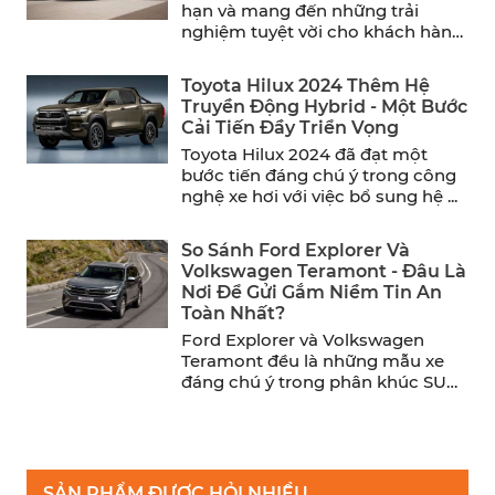
hạn và mang đến những trải
nghiệm tuyệt vời cho khách hàng,
Hyundai đã chính ...
Toyota Hilux 2024 Thêm Hệ
Truyền Động Hybrid - Một Bước
Cải Tiến Đầy Triển Vọng
Toyota Hilux 2024 đã đạt một
bước tiến đáng chú ý trong công
nghệ xe hơi với việc bổ sung hệ ...
So Sánh Ford Explorer Và
Volkswagen Teramont - Đâu Là
Nơi Để Gửi Gắm Niềm Tin An
Toàn Nhất?
Ford Explorer và Volkswagen
Teramont đều là những mẫu xe
đáng chú ý trong phân khúc SUV
cỡ trung. Trong khi ...
SẢN PHẨM ĐƯỢC HỎI NHIỀU