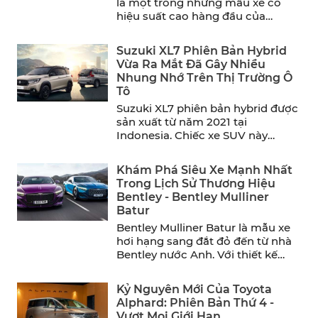
là một trong những mẫu xe có
hiệu suất cao hàng đầu của
năm. ...
Suzuki XL7 Phiên Bản Hybrid
Vừa Ra Mắt Đã Gây Nhiều
Nhung Nhớ Trên Thị Trường Ô
Tô
Suzuki XL7 phiên bản hybrid được
sản xuất từ năm 2021 tại
Indonesia. Chiếc xe SUV này
mang đến sự thoải ...
Khám Phá Siêu Xe Mạnh Nhất
Trong Lịch Sử Thương Hiệu
Bentley - Bentley Mulliner
Batur
Bentley Mulliner Batur là mẫu xe
hơi hạng sang đắt đỏ đến từ nhà
Bentley nước Anh. Với thiết kế
sang ...
Kỷ Nguyên Mới Của Toyota
Alphard: Phiên Bản Thứ 4 -
Vượt Mọi Giới Hạn