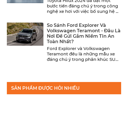
Toyota Hilux 2024 đã đạt một
bước tiến đáng chú ý trong công
nghệ xe hơi với việc bổ sung hệ ...
So Sánh Ford Explorer Và
Volkswagen Teramont - Đâu Là
Nơi Để Gửi Gắm Niềm Tin An
Toàn Nhất?
Ford Explorer và Volkswagen
Teramont đều là những mẫu xe
đáng chú ý trong phân khúc SUV
cỡ trung. Trong khi ...
SẢN PHẨM ĐƯỢC HỎI NHIỀU