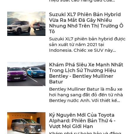
năm. ...
Suzuki XL7 Phiên Bản Hybrid
Vừa Ra Mắt Đã Gây Nhiều
Nhung Nhớ Trên Thị Trường Ô
Tô
Suzuki XL7 phiên bản hybrid được
sản xuất từ năm 2021 tại
Indonesia. Chiếc xe SUV này
mang đến sự thoải ...
Khám Phá Siêu Xe Mạnh Nhất
Trong Lịch Sử Thương Hiệu
Bentley - Bentley Mulliner
Batur
Bentley Mulliner Batur là mẫu xe
hơi hạng sang đắt đỏ đến từ nhà
Bentley nước Anh. Với thiết kế
sang ...
Kỷ Nguyên Mới Của Toyota
Alphard: Phiên Bản Thứ 4 -
Vượt Mọi Giới Hạn
Khám phá sự hoàn hảo và đẳng