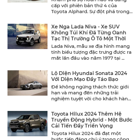
cấp với phiên bản thứ 4 của
Toyota Alphard. Sự đột phá trong
thiết ...
Xe Nga Lada Niva - Xe SUV
Không Túi Khí Đã Từng Oanh
Tạc Thị Trường Ô Tô Một Thời
Lada Niva, mẫu xe địa hình mang
tính biểu tượng đặc trưng được ra
mắt lần đầu vào năm 1977 tại ...
Lộ Diện Hyundai Sonata 2024
Với Diện Mạo Đầy Táo Bạo
Để không ngừng thách thức giới
hạn và mang đến những trải
nghiệm tuyệt vời cho khách hàng,
Hyundai đã chính ...
Toyota Hilux 2024 Thêm Hệ
Truyền Động Hybrid - Một Bước
Cải Tiến Đầy Triển Vọng
Toyota Hilux 2024 đã đạt một
bước tiến đáng chú ý trong công