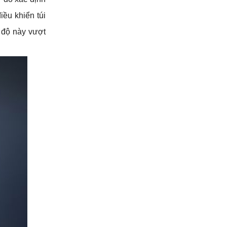
ều khiển túi 
độ này vượt 