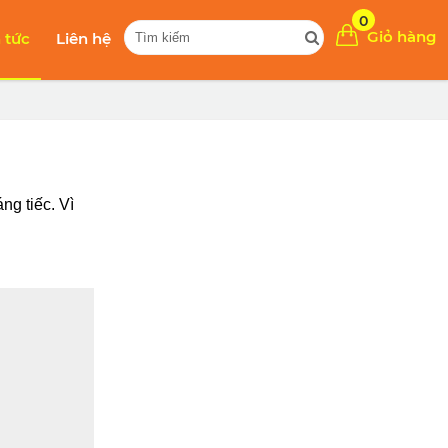
0
Giỏ hàng
n tức
Liên hệ
g tiếc. Vì 