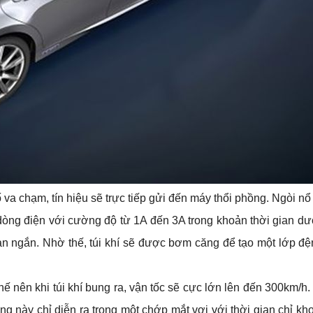
ố va chạm, tín hiệu sẽ trực tiếp gửi đến máy thổi phồng. Ngòi nổ
òng điện với cường độ từ 1A đến 3A trong khoản thời gian dưới
gian ngắn. Nhờ thế, túi khí sẽ được bơm căng để tạo một lớp đệ
hế nên khi túi khí bung ra, vận tốc sẽ cực lớn lên đến 300km/h. 
ng này chỉ diễn ra trong một chớp mắt vơi với thời gian chỉ kho