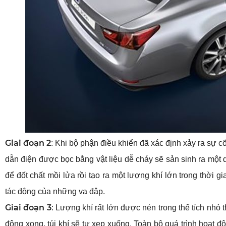
Giai đoạn 2
: Khi bộ phận điều khiển đã xác định xảy ra sự c
dẫn điện được bọc bằng vật liệu dễ cháy sẽ sản sinh ra một d
để đốt chất mồi lửa rồi tạo ra một lượng khí lớn trong thời 
tác động của những va đập.
Giai đoạn 3
: Lượng khí rất lớn được nén trong thể tích nhỏ t
động xong, túi khí sẽ tự xẹp xuống. Toàn bộ quá trình hoạt độ