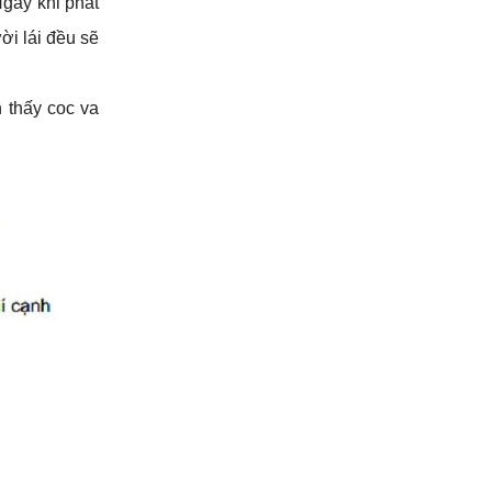
gay khi phát 
i lái đều sẽ 
 thấy coc va 