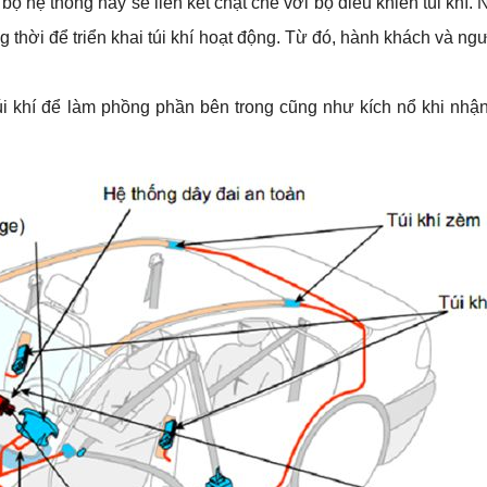
ộ hệ thống này sẽ liên kết chặt chẽ với bộ điều khiển túi khí. N
thời để triển khai túi khí hoạt động. Từ đó, hành khách và ngườ
úi khí để làm phồng phần bên trong cũng như kích nổ khi nhận