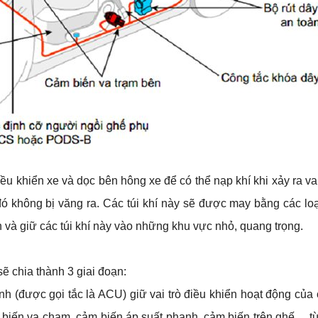
điều khiển xe và dọc bên hông xe để có thể nạp khí khi xảy ra va
không bị văng ra. Các túi khí này sẽ được may bằng các loại 
và giữ các túi khí này vào những khu vực nhỏ, quang trọng.    
 sẽ chia thành 3 giai đoạn:
ính (được gọi tắc là ACU) giữ vai trò điều khiển hoạt động của 
iến va chạm, cảm biến áp suất phanh, cảm biến trên ghế,... từ