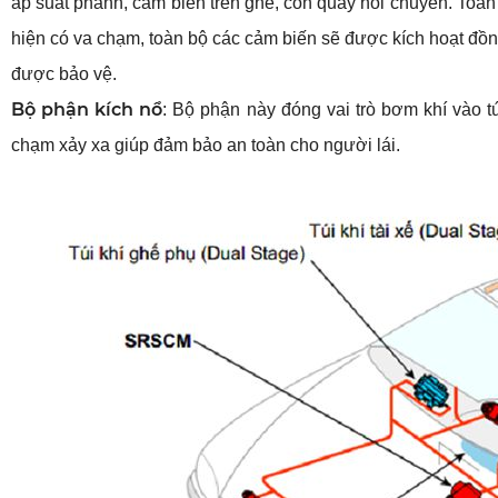
áp suất phanh, cảm biến trên ghế, con quay hồi chuyển. Toàn b
hiện có va chạm, toàn bộ các cảm biến sẽ được kích hoạt đồng 
được bảo vệ.
Bộ phận kích nổ
: Bộ phận này đóng vai trò bơm khí vào t
chạm xảy xa giúp đảm bảo an toàn cho người lái.