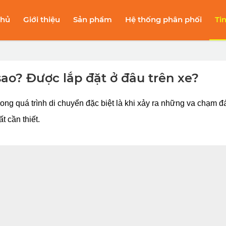
chủ
Giới thiệu
Sản phẩm
Hệ thống phân phối
Ti
 sao? Được lắp đặt ở đâu trên xe?
ng quá trình di chuyển đặc biệt là khi xảy ra những va chạm đán
 cần thiết. 