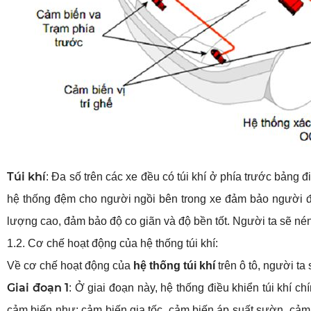
Túi khí
: Đa số trên các xe đều có túi khí ở phía trước bảng 
hệ thống đệm cho người ngồi bên trong xe đảm bảo người đó 
lượng cao, đảm bảo độ co giãn và độ bền tốt. Người ta sẽ nén 
1.2. Cơ chế hoạt động của hệ thống túi khí:
Về cơ chế hoạt động của 
hệ thống túi khí
 trên ô tô, người ta
Giai đoạn 1
: Ở giai đoạn này, hệ thống điều khiển túi khí ch
cảm biến như: cảm biến gia tốc, cảm biến áp suất sườn, cảm b