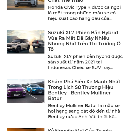
Chất Thể Thao
Honda Civic Type R được ca ngợi
là một trong những mẫu xe có
hiệu suất cao hàng đầu của
năm. ...
Suzuki XL7 Phiên Bản Hybrid
Vừa Ra Mắt Đã Gây Nhiều
Nhung Nhớ Trên Thị Trường Ô
Tô
Suzuki XL7 phiên bản hybrid được
sản xuất từ năm 2021 tại
Indonesia. Chiếc xe SUV này
mang đến sự thoải ...
Khám Phá Siêu Xe Mạnh Nhất
Trong Lịch Sử Thương Hiệu
Bentley - Bentley Mulliner
Batur
Bentley Mulliner Batur là mẫu xe
hơi hạng sang đắt đỏ đến từ nhà
Bentley nước Anh. Với thiết kế
sang ...
Kỷ Nguyên Mới Của Toyota