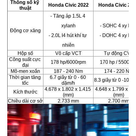
Thông số kỹ 
Honda Civic 2022
Honda Civic 20
thuật
- Tăng áp 1.5L 4 
xylanh
- SOHC 4 xy lan
Động cơ xăng
- 2.0L I4 hút khí tự 
- DOHC 4 xy lan
nhiên
Hộp số
Vô cấp VCT
Tự động CVT
Công suất cực 
178 hp/6000rpm
170 hp / 5500rp
đại
Mô-men xoắn
187 - 240 Nm
174 - 220 Nm
Thời gian tăng 
6.7 giây từ 0 - 60 
8.3 giây từ 0 -100 
tốc
dặm/h
4.678 x 1.802 x 1.415 
4.648 x 1.799 x 1.4
Kích thước
(mm)
(mm)
Chiều dài cơ sở
2.733 mm
2.700 mm