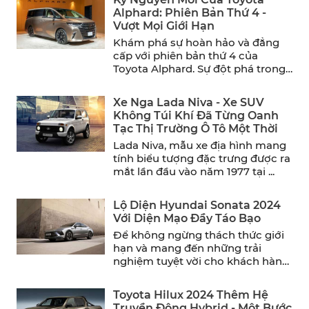
Alphard: Phiên Bản Thứ 4 -
Vượt Mọi Giới Hạn
Khám phá sự hoàn hảo và đẳng
cấp với phiên bản thứ 4 của
Toyota Alphard. Sự đột phá trong
thiết ...
Xe Nga Lada Niva - Xe SUV
Không Túi Khí Đã Từng Oanh
Tạc Thị Trường Ô Tô Một Thời
Lada Niva, mẫu xe địa hình mang
tính biểu tượng đặc trưng được ra
mắt lần đầu vào năm 1977 tại ...
Lộ Diện Hyundai Sonata 2024
Với Diện Mạo Đầy Táo Bạo
Để không ngừng thách thức giới
hạn và mang đến những trải
nghiệm tuyệt vời cho khách hàng,
Hyundai đã chính ...
Toyota Hilux 2024 Thêm Hệ
Truyền Động Hybrid - Một Bước