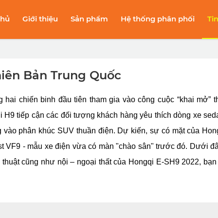
chủ
Giới thiệu
Sản phẩm
Hệ thống phân phối
Ti
hiên Bản Trung Quốc
hai chiến binh đầu tiên tham gia vào công cuộc “khai mở” th
 H9 tiếp cận các đối tượng khách hàng yêu thích dòng xe sed
ng vào phân khúc SUV thuần điện. Dự kiến, sự có mặt của Hon
ast VF9 - mẫu xe điện vừa có màn "chào sân" trước đó. Dưới đây
 kỹ thuật cũng như nội – ngoại thất của Hongqi E-SH9 2022, bạn