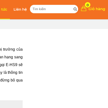
0
Giỏ hàng
n tức
Liên hệ
ị trường của 
an hạng sang 
gqi E-HS9 sẽ 
 là thông tin 
 đừng bỏ qua 