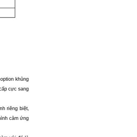
ption khủng 
cấp cực sang 
 riêng biệt, 
hình cảm ứng 