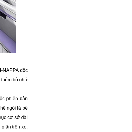
H-NAPPA độc 
 thêm bộ nhớ 
ộc phiên bản 
ế ngồi là bệ 
rục cơ sở dài 
iãn trên xe. 