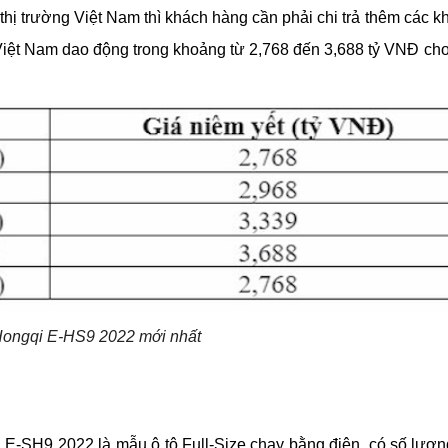
thị trường Việt Nam thì khách hàng cần phải chi trả thêm các k
iệt Nam dao động trong khoảng từ 2,768 đến 3,688 tỷ VNĐ cho 
Hongqi E-HS9 2022 mới nhất
 E-SH9 2022 là mẫu ô tô Full-Size chạy bằng điện, có số lượng