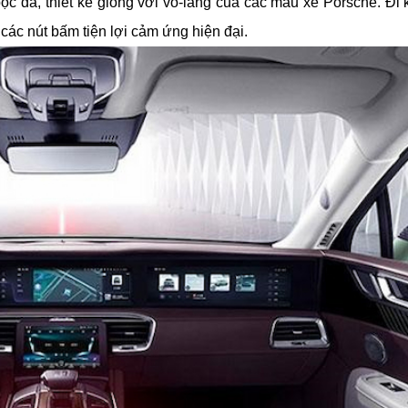
 da, thiết kế giống với vô-lăng của các mẫu xe Porsche. Đi k
à các nút bấm tiện lợi cảm ứng hiện đại.