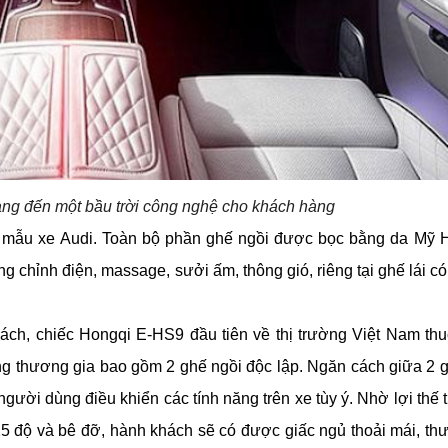
g đến một bầu trời công nghệ cho khách hàng
c mẫu xe Audi. Toàn bộ phần ghế ngồi được bọc bằng da Mỹ 
 chỉnh điện, massage, sưởi ấm, thông gió, riêng tại ghế lái có
ch, chiếc Hongqi E-HS9 đầu tiên về thị trường Việt Nam thu
g thương gia bao gồm 2 ghế ngồi độc lập. Ngăn cách giữa 2 gh
ười dùng điều khiển các tính năng trên xe tùy ý. Nhờ lợi thế t
độ và bê đỡ, hành khách sẽ có được giấc ngủ thoải mái, thư g