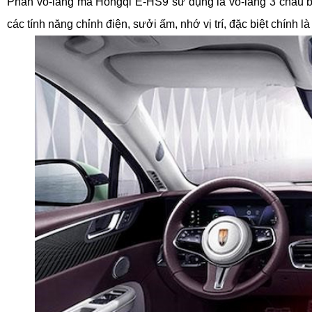
Phần vô-lăng mà Hongqi E-HS9 sử dụng là vô-lăng 3 chấu bọc
các tính năng chỉnh điện, sưởi ấm, nhớ vị trí, đặc biệt chính l