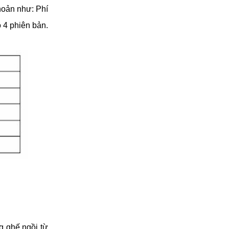
hoản như: Phí 
4 phiên bản. 
 ghế ngồi từ 