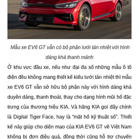
Mẫu xe EV6 GT vẫn có bộ phận lưới tán nhiệt với hình
dáng khá thanh mảnh
Ở khu vực đầu xe, nếu như đại đa số những mẫu ô tô 
điện đều không mang thiết kế kiểu lưới tản nhiệt thì mẫu 
xe EV6 GT vẫn sở hữu bộ phận này với hình dáng khá 
duyên dáng, thanh thoát, thay cho dạng hình mũi hổ đặc 
trưng của thương hiệu KIA. Và hãng KIA gọi đây chính 
là Digital Tiger Face, hay là “mặt hổ kỹ thuật số”. Thiết 
kế này giúp cho diện mạo của KIA EV6 GT về Việt Nam 
không bị đơn điệu quá, đồng thời cũng hỗ trợ chuyển 