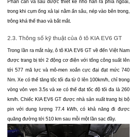
Phần cản va sau được thiết kế nhô hẳn ra phía ngoài, 
trong khi cụm ống xả lại nằm ẩn sâu, nép vào bên trong, 
trông khá thể thao và bắt mắt.
2.3. Thông số kỹ thuật của ô tô KIA EV6 GT
Trong lần ra mắt này, ô tô KIA EV6 GT về đến Việt Nam 
được trang bị tới 2 động cơ điện với tổng công suất lên 
tới 577 mã lực và mô-men xoắn cực đại đạt mức 740 
Nm. Xe có thể tăng tốc tối đa từ 0 lên 100km/h, chỉ trong 
vòng vỏn vẹn 3.5s và xe có thể đạt tốc độ tối đa là 260 
km/h. Chiếc KIA EV6 GT được nhà sản xuất trang bị bộ 
pin với dung lượng 77.4 kWh, có khả năng đi được 
quãng đường tới 510 km sau mỗi một lần sạc đầy.