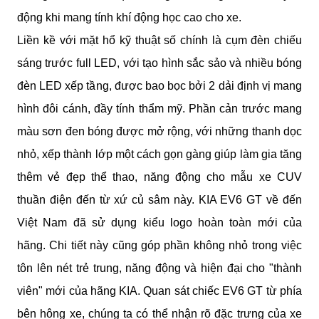
động khi mang tính khí động học cao cho xe.
Liền kề với mặt hổ kỹ thuật số chính là cụm đèn chiếu 
sáng trước full LED, với tạo hình sắc sảo và nhiều bóng 
đèn LED xếp tầng, được bao bọc bởi 2 dải định vị mang 
hình đôi cánh, đầy tính thẩm mỹ. Phần cản trước mang 
màu sơn đen bóng được mở rộng, với những thanh dọc 
nhỏ, xếp thành lớp một cách gọn gàng giúp làm gia tăng 
thêm vẻ đẹp thể thao, năng động cho mẫu xe CUV 
thuần điện đến từ xứ củ sâm này. KIA EV6 GT về đến 
Việt Nam đã sử dụng kiểu logo hoàn toàn mới của 
hãng. Chi tiết này cũng góp phần không nhỏ trong việc 
tôn lên nét trẻ trung, năng động và hiện đại cho "thành 
viên" mới của hãng KIA. Quan sát chiếc EV6 GT từ phía 
bên hông xe, chúng ta có thể nhận rõ đặc trưng của xe 