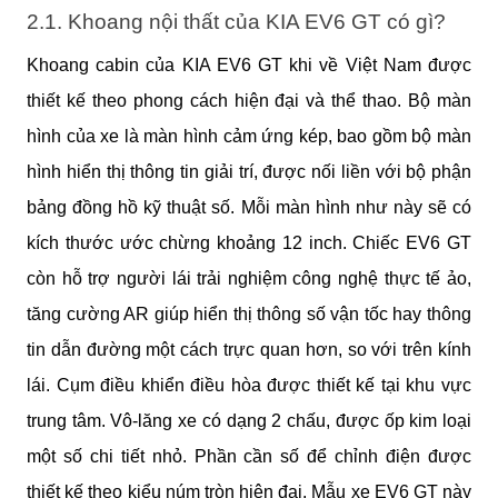
2.1. Khoang nội thất của KIA EV6 GT có gì?
Khoang cabin của KIA EV6 GT khi về Việt Nam được 
thiết kế theo phong cách hiện đại và thể thao. Bộ màn 
hình của xe là màn hình cảm ứng kép, bao gồm bộ màn 
hình hiển thị thông tin giải trí, được nối liền với bộ phận 
bảng đồng hồ kỹ thuật số. Mỗi màn hình như này sẽ có 
kích thước ước chừng khoảng 12 inch. Chiếc EV6 GT 
còn hỗ trợ người lái trải nghiệm công nghệ thực tế ảo, 
tăng cường AR giúp hiển thị thông số vận tốc hay thông 
tin dẫn đường một cách trực quan hơn, so với trên kính 
lái. Cụm điều khiển điều hòa được thiết kế tại khu vực 
trung tâm. Vô-lăng xe có dạng 2 chấu, được ốp kim loại 
một số chi tiết nhỏ. Phần cần số để chỉnh điện được 
thiết kế theo kiểu núm tròn hiện đại. Mẫu xe EV6 GT này 