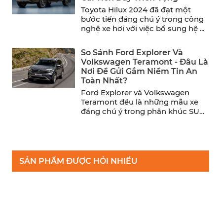
Toyota Hilux 2024 đã đạt một
bước tiến đáng chú ý trong công
nghệ xe hơi với việc bổ sung hệ ...
So Sánh Ford Explorer Và
Volkswagen Teramont - Đâu Là
Nơi Để Gửi Gắm Niềm Tin An
Toàn Nhất?
Ford Explorer và Volkswagen
Teramont đều là những mẫu xe
đáng chú ý trong phân khúc SUV
cỡ trung. Trong khi ...
SẢN PHẨM ĐƯỢC HỎI NHIỀU