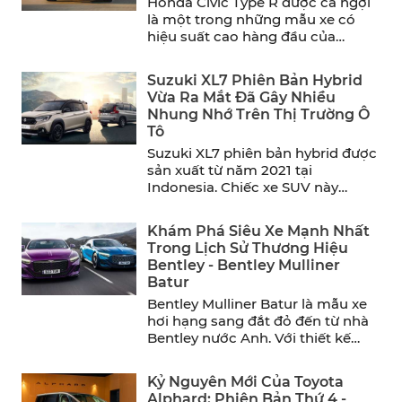
Honda Civic Type R được ca ngợi
là một trong những mẫu xe có
hiệu suất cao hàng đầu của
năm. ...
Suzuki XL7 Phiên Bản Hybrid
Vừa Ra Mắt Đã Gây Nhiều
Nhung Nhớ Trên Thị Trường Ô
Tô
Suzuki XL7 phiên bản hybrid được
sản xuất từ năm 2021 tại
Indonesia. Chiếc xe SUV này
mang đến sự thoải ...
Khám Phá Siêu Xe Mạnh Nhất
Trong Lịch Sử Thương Hiệu
Bentley - Bentley Mulliner
Batur
Bentley Mulliner Batur là mẫu xe
hơi hạng sang đắt đỏ đến từ nhà
Bentley nước Anh. Với thiết kế
sang ...
Kỷ Nguyên Mới Của Toyota
Alphard: Phiên Bản Thứ 4 -