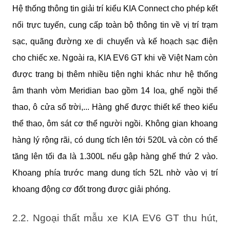
Hệ thống thông tin giải trí kiểu KIA Connect cho phép kết 
nối trực tuyến, cung cấp toàn bộ thông tin về vị trí trạm 
sạc, quãng đường xe di chuyển và kế hoạch sạc điện 
cho chiếc xe. Ngoài ra, KIA EV6 GT khi về Việt Nam còn 
được trang bị thêm nhiều tiện nghi khác như hệ thống 
âm thanh vòm Meridian bao gồm 14 loa, ghế ngồi thể 
thao, ô cửa sổ trời,... Hàng ghế được thiết kế theo kiểu 
thể thao, ôm sát cơ thể người ngồi. Không gian khoang 
hàng lý rộng rãi, có dung tích lên tới 520L và còn có thể 
tăng lên tối đa là 1.300L nếu gập hàng ghế thứ 2 vào. 
Khoang phía trước mang dung tích 52L nhờ vào vị trí 
khoang động cơ đốt trong được giải phóng.
2.2. Ngoại thất mẫu xe KIA EV6 GT thu hút, 