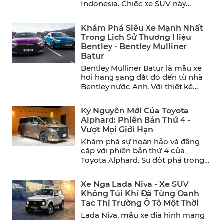
Indonesia. Chiếc xe SUV này
mang đến sự thoải ...
Khám Phá Siêu Xe Mạnh Nhất
Trong Lịch Sử Thương Hiệu
Bentley - Bentley Mulliner
Batur
Bentley Mulliner Batur là mẫu xe
hơi hạng sang đắt đỏ đến từ nhà
Bentley nước Anh. Với thiết kế
sang ...
Kỷ Nguyên Mới Của Toyota
Alphard: Phiên Bản Thứ 4 -
Vượt Mọi Giới Hạn
Khám phá sự hoàn hảo và đẳng
cấp với phiên bản thứ 4 của
Toyota Alphard. Sự đột phá trong
thiết ...
Xe Nga Lada Niva - Xe SUV
Không Túi Khí Đã Từng Oanh
Tạc Thị Trường Ô Tô Một Thời
Lada Niva, mẫu xe địa hình mang