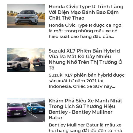
Honda Civic Type R Trình Làng
Với Diện Mạo Bảnh Bao Đậm
Chất Thể Thao
Honda Civic Type R được ca ngợi
là một trong những mẫu xe có
hiệu suất cao hàng đầu của
năm. ...
Suzuki XL7 Phiên Bản Hybrid
Vừa Ra Mắt Đã Gây Nhiều
Nhung Nhớ Trên Thị Trường Ô
Tô
Suzuki XL7 phiên bản hybrid được
sản xuất từ năm 2021 tại
Indonesia. Chiếc xe SUV này
mang đến sự thoải ...
Khám Phá Siêu Xe Mạnh Nhất
Trong Lịch Sử Thương Hiệu
Bentley - Bentley Mulliner
Batur
Bentley Mulliner Batur là mẫu xe
hơi hạng sang đắt đỏ đến từ nhà