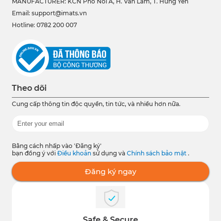
MANUFACTURER: KCN Phố Nối A, H. Văn Lâm, T. Hưng Yên
Email: support@imats.vn
Hotline: 0782 200 007
Theo dõi
Cung cấp thông tin độc quyền, tin tức, và nhiều hơn nữa.
Bằng cách nhấp vào 'Đăng ký'
bạn đồng ý với
Điều khoản
sử dụng và
Chính sách bảo mật
.
Đăng ký ngay
Safe & Secure