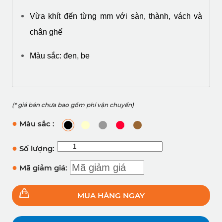
Vừa khít đến từng mm với sàn, thành, vách và 
chân ghế
Màu sắc: đen, be
(* giá bán chưa bao gồm phí vận chuyển)
●
Màu sắc :
●
Số lượng:
●
Mã giảm giá:
MUA HÀNG NGAY