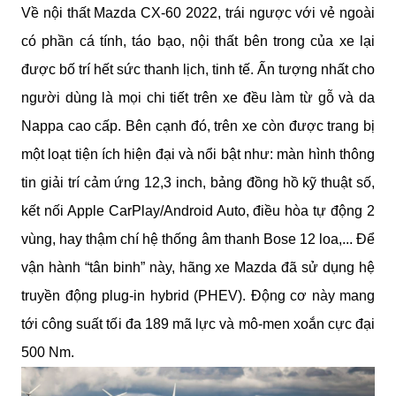
Về nội thất Mazda CX-60 2022, trái ngược với vẻ ngoài 
có phần cá tính, táo bạo, nội thất bên trong của xe lại 
được bố trí hết sức thanh lịch, tinh tế. Ấn tượng nhất cho 
người dùng là mọi chi tiết trên xe đều làm từ gỗ và da 
Nappa cao cấp. Bên cạnh đó, trên xe còn được trang bị 
một loạt tiện ích hiện đại và nổi bật như: màn hình thông 
tin giải trí cảm ứng 12,3 inch, bảng đồng hồ kỹ thuật số, 
kết nối Apple CarPlay/Android Auto, điều hòa tự động 2 
vùng, hay thậm chí hệ thống âm thanh Bose 12 loa,... Để 
vận hành “tân binh” này, hãng xe Mazda đã sử dụng hệ 
truyền động plug-in hybrid (PHEV). Động cơ này mang 
tới công suất tối đa 189 mã lực và mô-men xoắn cực đại 
500 Nm.