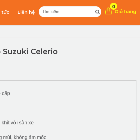
0
Giỏ hàng
n tức
Liên hệ
 Suzuki Celerio
o cấp
 khít với sàn xe
g mùi, không ẩm mốc