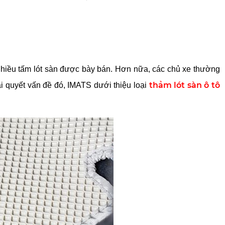
nhiều tấm lót sàn được bày bán. Hơn nữa, các chủ xe thường 
thảm lót sàn ô tô 
i quyết vấn đề đó, IMATS dưới thiệu loại 