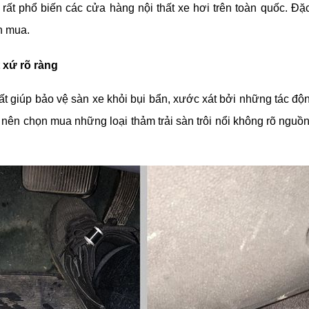
ất phổ biến các cửa hàng nội thất xe hơi trên toàn quốc. Đặc
ọn mua.
 xứ rõ ràng
hất giúp bảo vệ sàn xe khỏi bụi bẩn, xước xát bởi những tác độn
ên chọn mua những loại thảm trải sàn trôi nổi không rõ nguồn g