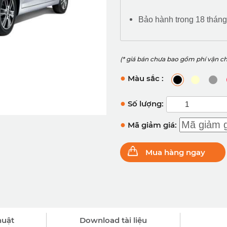
Bảo hành trong 18 thán
(* giá bán chưa bao gồm phí vận c
●
Màu sắc :
●
Số lượng:
●
Mã giảm giá:
Mua hàng ngay
huật
Download tài liệu