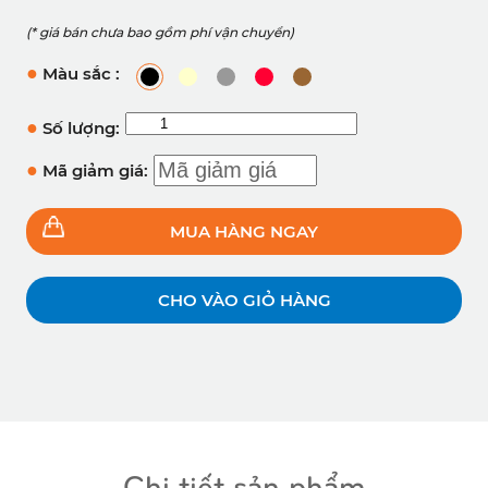
(* giá bán chưa bao gồm phí vận chuyển)
●
Màu sắc :
●
Số lượng:
●
Mã giảm giá:
MUA HÀNG NGAY
CHO VÀO GIỎ HÀNG
Chi tiết sản phẩm