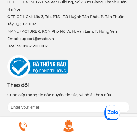
OFFICE HN: 3F G5 FiveStar Building, Số 2 Kim Giang, Thanh Xuân,
Hà Nội
OFFICE HCM:
Lầu 3, Tòa PTS - 118 Huỳnh Tấn Phát, P. Tân Thuận
Tây, Q7, TPHCM
MANUFACTURER: KCN Phố Nối A, H. Văn Lâm, T. Hưng Yên
Email: support@imats.vn
Hotline: 0782 200 007
Theo dõi
Cung cấp thông tin độc quyền, tin tức, và nhiều hơn nữa.
Bằng cách nhấp vào 'Đăng ký'
bạn đồng ý với
Điều khoản
sử dụng và
Chính sách bảo mật
.
Đăng ký ngay