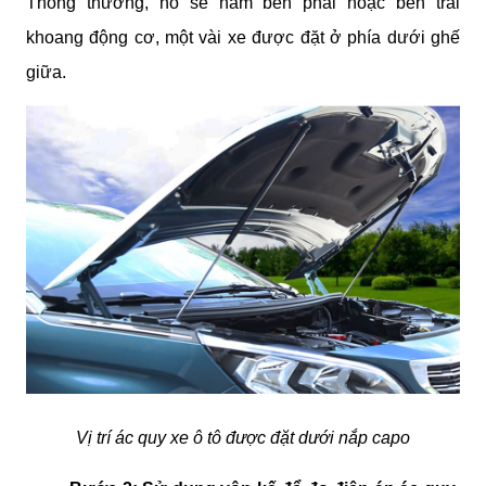
Thông thường, nó sẽ nằm bên phải hoặc bên trái 
khoang động cơ, một vài xe được đặt ở phía dưới ghế 
giữa.
Vị trí ác quy xe ô tô được đặt dưới nắp capo