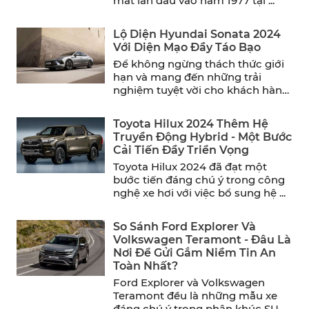
mắt lần đầu vào năm 1977 tại ...
Lộ Diện Hyundai Sonata 2024
Với Diện Mạo Đầy Táo Bạo
Để không ngừng thách thức giới
hạn và mang đến những trải
nghiệm tuyệt vời cho khách hàng,
Hyundai đã chính ...
Toyota Hilux 2024 Thêm Hệ
Truyền Động Hybrid - Một Bước
Cải Tiến Đầy Triển Vọng
Toyota Hilux 2024 đã đạt một
bước tiến đáng chú ý trong công
nghệ xe hơi với việc bổ sung hệ ...
So Sánh Ford Explorer Và
Volkswagen Teramont - Đâu Là
Nơi Để Gửi Gắm Niềm Tin An
Toàn Nhất?
Ford Explorer và Volkswagen
Teramont đều là những mẫu xe
đáng chú ý trong phân khúc SUV