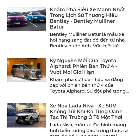
mang đến sự thoải ...
Khám Phá Siêu Xe Mạnh Nhất
Trong Lịch Sử Thương Hiệu
Bentley - Bentley Mulliner
Batur
Bentley Mulliner Batur là mẫu xe
hơi hạng sang đắt đỏ đến từ nhà
Bentley nước Anh. Với thiết kế
sang ...
Kỷ Nguyên Mới Của Toyota
Alphard: Phiên Bản Thứ 4 -
Vượt Mọi Giới Hạn
Khám phá sự hoàn hảo và đẳng
cấp với phiên bản thứ 4 của
Toyota Alphard. Sự đột phá trong
thiết ...
Xe Nga Lada Niva - Xe SUV
Không Túi Khí Đã Từng Oanh
Tạc Thị Trường Ô Tô Một Thời
Lada Niva, mẫu xe địa hình mang
tính biểu tượng đặc trưng được ra