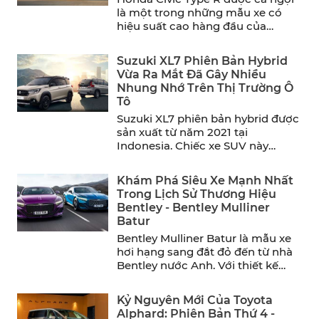
là một trong những mẫu xe có
hiệu suất cao hàng đầu của
năm. ...
Suzuki XL7 Phiên Bản Hybrid
Vừa Ra Mắt Đã Gây Nhiều
Nhung Nhớ Trên Thị Trường Ô
Tô
Suzuki XL7 phiên bản hybrid được
sản xuất từ năm 2021 tại
Indonesia. Chiếc xe SUV này
mang đến sự thoải ...
Khám Phá Siêu Xe Mạnh Nhất
Trong Lịch Sử Thương Hiệu
Bentley - Bentley Mulliner
Batur
Bentley Mulliner Batur là mẫu xe
hơi hạng sang đắt đỏ đến từ nhà
Bentley nước Anh. Với thiết kế
sang ...
Kỷ Nguyên Mới Của Toyota
Alphard: Phiên Bản Thứ 4 -