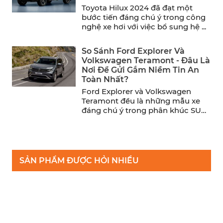
Toyota Hilux 2024 đã đạt một
bước tiến đáng chú ý trong công
nghệ xe hơi với việc bổ sung hệ ...
So Sánh Ford Explorer Và
Volkswagen Teramont - Đâu Là
Nơi Để Gửi Gắm Niềm Tin An
Toàn Nhất?
Ford Explorer và Volkswagen
Teramont đều là những mẫu xe
đáng chú ý trong phân khúc SUV
cỡ trung. Trong khi ...
SẢN PHẨM ĐƯỢC HỎI NHIỀU