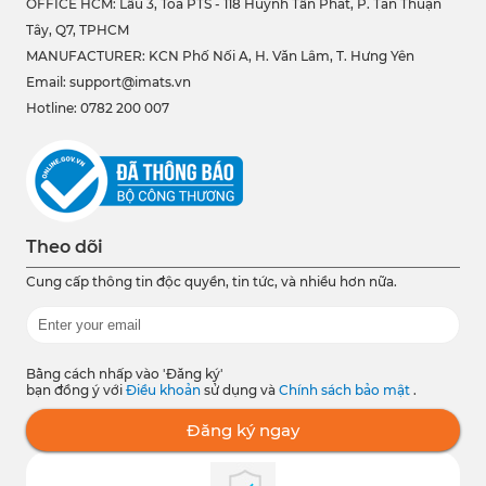
OFFICE HCM:
Lầu 3, Tòa PTS - 118 Huỳnh Tấn Phát, P. Tân Thuận
Tây, Q7, TPHCM
MANUFACTURER: KCN Phố Nối A, H. Văn Lâm, T. Hưng Yên
Email: support@imats.vn
Hotline: 0782 200 007
Theo dõi
Cung cấp thông tin độc quyền, tin tức, và nhiều hơn nữa.
Bằng cách nhấp vào 'Đăng ký'
bạn đồng ý với
Điều khoản
sử dụng và
Chính sách bảo mật
.
Đăng ký ngay