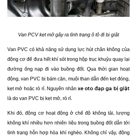
Van PCV kẹt mở gây ra tình trạng ô tô đi bị giật
Van PVC có khả năng sử dụng lực hút chân không của 
động cơ để đưa hết khí sót trong hộp trục khuỷu quay lại 
đường ống nạp đi vào buồng đốt. Qua thời gian hoạt 
động, van PVC bị bám cặn, muội than dẫn đến kẹt đóng, 
xe oto đạp ga bị giật
kẹt mở hoặc rò rỉ. Nguyên nhân 
là do van PVC bị kẹt mở, rò rỉ. 
Khi đó, động cơ hoạt động ở chế độ không tải, lượng 
không khí nhiều hơn nhiên liệu trong buồng đốt dẫn tới 
tình trạng hỗn hợp hòa khí nghèo. Không chỉ vậy, động 